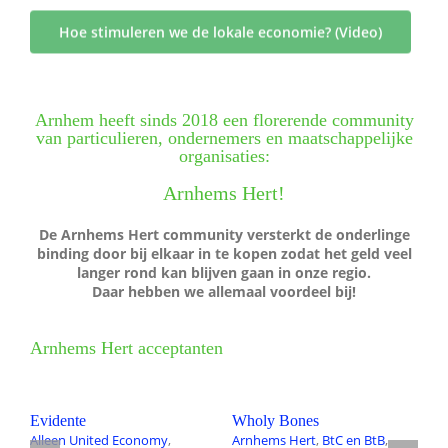
Wie zijn wij?
Hoe stimuleren we de lokale economie? (Video)
Diensten en produkten
Arnhem heeft sinds 2018 een florerende community
Vacatures
van particulieren, ondernemers en maatschappelijke
organisaties:
Arnhems Hert!
De Arnhems Hert community versterkt de onderlinge
binding door bij elkaar in te kopen zodat het geld veel
langer
rond kan blijven gaan in onze regio.
Daar hebben we allemaal voordeel bij!
Arnhems Hert acceptanten
Evidente
Wholy Bones
In
Alleen United Economy
,
Arnhems Hert
,
BtC en BtB
,
A