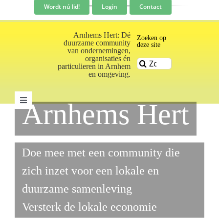
Ga
Wordt nú lid!
Login
Contact
naar
inhoud
Arnhems Hert: Dé
Zoeken op
duurzame community
deze site
van ondernemingen,
organisaties én
Zoeken
particulieren in Arnhem
naar:
en omgeving.
Arnhems Hert
Toggle
Navigation
Community
Doe mee met een community die
Nieuws
zich inzet voor een lokale en
duurzame samenleving
Evenementen kalender
Versterk de lokale economie