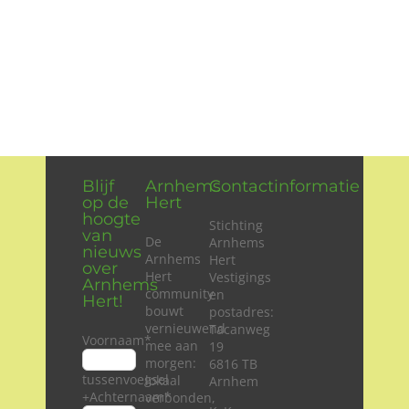
Blijf
Arnhems
Contactinformatie
op de
Hert
hoogte
Stichting
van
De
Arnhems
nieuws
Arnhems
Hert
over
Hert
Vestigings
Arnhems
community
en
Hert!
bouwt
postadres:
vernieuwend
Tacanweg
Voornaam
*
mee aan
19
morgen:
6816 TB
tussenvoegsel
lokaal
Arnhem
+Achternaam
*
verbonden,