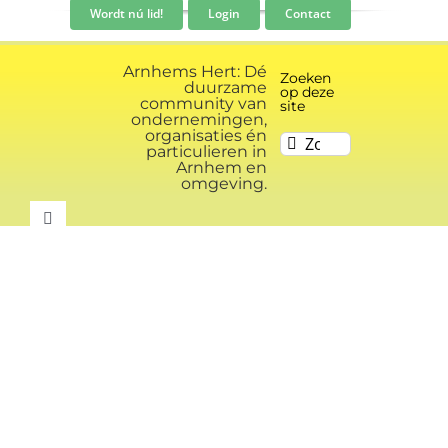
Ga
Wordt nú lid!
Login
Contact
naar
inhoud
Arnhems Hert: Dé
Zoeken
duurzame
op deze
community van
site
ondernemingen,
organisaties én
Zoeken
particulieren in
naar:
Arnhem en
omgeving.
Toggle
Navigation
Community
Nieuws
Evenementen kalender