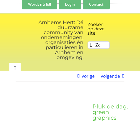
Ga
Wordt nú lid!
Login
Contact
naar
inhoud
Arnhems Hert: Dé
Zoeken
duurzame
op deze
community van
site
ondernemingen,
organisaties én
Zoeken
particulieren in
naar:
Arnhem en
omgeving.
Toggle
Vorige
Volgende
Navigation
Community
Nieuws
Pluk de dag,
green
graphics
Evenementen kalender