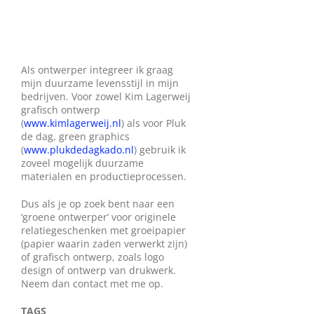
Wie zijn wij?
Diensten en produkten
Als ontwerper integreer ik graag
mijn duurzame levensstijl in mijn
bedrijven. Voor zowel Kim Lagerweij
Vacatures
grafisch ontwerp
(
www.kimlagerweij.nl
) als voor Pluk
de dag, green graphics
(
www.plukdedagkado.nl
) gebruik ik
zoveel mogelijk duurzame
materialen en productieprocessen.
Dus als je op zoek bent naar een
‘groene ontwerper’ voor originele
relatiegeschenken met groeipapier
(papier waarin zaden verwerkt zijn)
of grafisch ontwerp, zoals logo
design of ontwerp van drukwerk.
Neem dan contact met me op.
TAGS