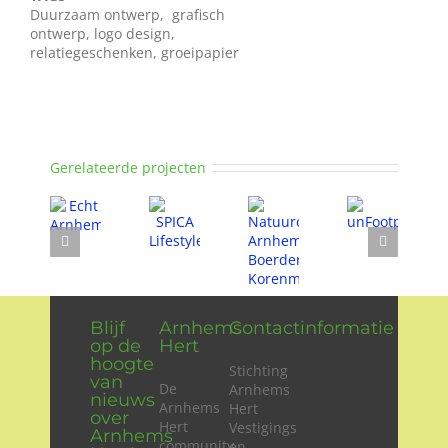
Duurzaam ontwerp, grafisch
ontwerp, logo design,
relatiegeschenken, groeipapier
Gerelateerde projecten
Blijf
Arnhems
Contactinformatie
op de
Hert
hoogte
Stichting
van
De
Arnhems
nieuws
Arnhems
Hert
over
Hert
Vestigings
Arnhems
community
en