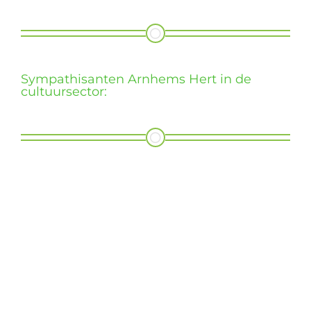
Wie zijn wij?
Diensten en produkten
Sympathisanten Arnhems Hert in de
cultuursector:
Vacatures
Rozet
Lucas
doroART
Kozieme
van
Hapert