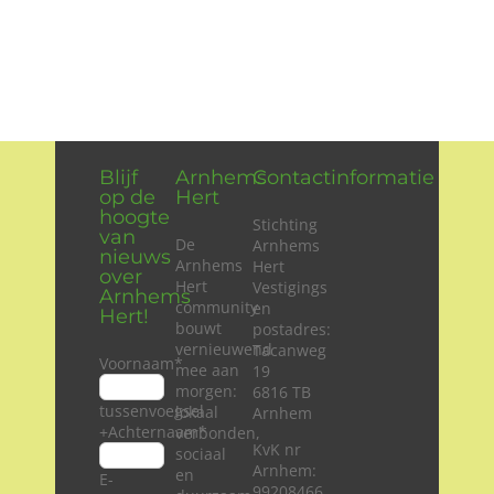
Museum
Arnhem
Blijf
Arnhems
Contactinformatie
op de
Hert
hoogte
Stichting
van
De
Arnhems
nieuws
Arnhems
Hert
over
Hert
Vestigings
Arnhems
community
en
Hert!
bouwt
postadres:
vernieuwend
Tacanweg
Voornaam
*
mee aan
19
morgen:
6816 TB
tussenvoegsel
lokaal
Arnhem
+Achternaam
*
verbonden,
KvK nr
sociaal
Arnhem:
en
E-
99208466