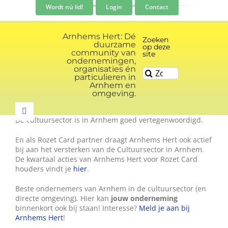
Ga
Wordt nú lid!
Login
Contact
naar
inhoud
Arnhems Hert: Dé
Zoeken
duurzame
op deze
community van
site
ondernemingen,
organisaties én
Zoeken
particulieren in
naar:
Arnhem en
omgeving.
Toggle
De cultuursector is in Arnhem goed vertegenwoordigd.
Navigation
Community
En als Rozet Card partner draagt Arnhems Hert ook actief
bij aan het versterken van de Cultuursector in Arnhem.
De kwartaal acties van Arnhems Hert voor Rozet Card
houders vindt je
hier
.
Nieuws
Beste ondernemers van Arnhem in de cultuursector (en
directe omgeving). Hier kan
jouw onderneming
Evenementen kalender
binnenkort ook bij staan! Interesse?
Meld je aan bij
Arnhems Hert
!