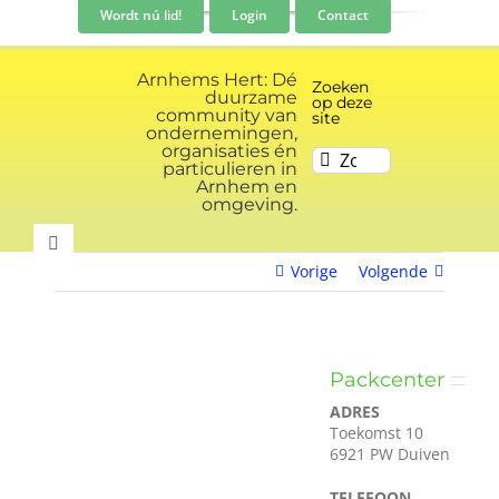
Ga
Wordt nú lid!
Login
Contact
naar
inhoud
Arnhems Hert: Dé
Zoeken
duurzame
op deze
community van
site
ondernemingen,
organisaties én
Zoeken
particulieren in
naar:
Arnhem en
omgeving.
Toggle
Vorige
Volgende
Navigation
Community
Nieuws
Packcenter
ADRES
Toekomst 10
Evenementen kalender
6921 PW Duiven
TELEFOON