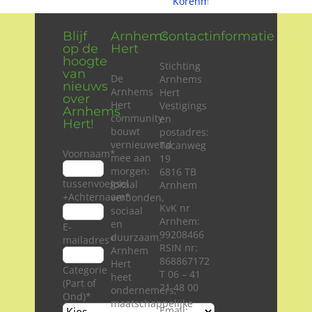
Blijf
Arnhems
Contactinformatie
op de
Hert
hoogte
Stichting
van
De
Arnhems
nieuws
Arnhems
Hert
over
Hert
Vestigings
Arnhems
community
en
Hert!
bouwt
postadres:
vernieuwend
Tacanweg
Voornaam
*
mee aan
19
morgen:
6816 TB
tussenvoegsel
lokaal
Arnhem
+Achternaam
*
verbonden,
KvK nr
sociaal
Arnhem:
en
E-
99208466
duurzaam.
mailadres
*
RSIN nr:
Arnhem
868867172
Hert
Categorie
T 06 – 41
heet
(Part of
21 48 00
ondernemers,
Ond)
*
maatschappelijke
Email: