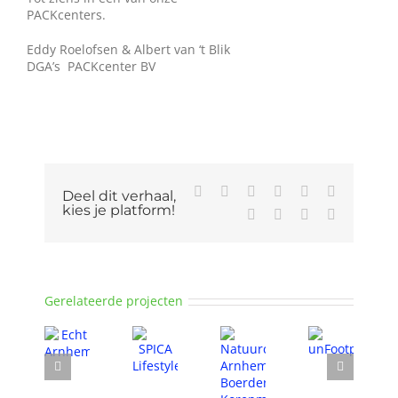
PACKcenters.
Eddy Roelofsen & Albert van ‘t Blik
DGA’s PACKcenter BV
Facebook
X
Reddit
LinkedIn
WhatsApp
Tumblr
Deel dit verhaal,
kies je platform!
Pinterest
Vk
Xing
E-
mail
Gerelateerde projecten