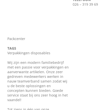
026 – 319 39 69
Wie zijn wij?
Diensten en produkten
Vacatures
Packcenter
TAGS
Verpakkingen disposables
Wij zijn een modern familiebedrijf
met een passie voor verpakkingen en
aanverwante artikelen. Onze zeer
gedreven medewerkers werken in
nauw teamverband samen zodat wij
u de beste oplossingen en
concepten kunnen bieden. Goede
service staat bij ons zeer hoog in het
vaandel!
Tot ziens in één van onze