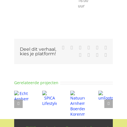
16:00
uur
Facebook
X
Reddit
LinkedIn
WhatsApp
Tumblr
Deel dit verhaal,
kies je platform!
Pinterest
Vk
Xing
E-
mail
Gerelateerde projecten