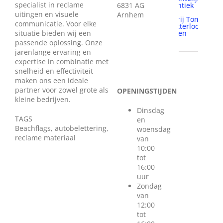
specialist in reclame
6831 AG
authentiek
brood
uitingen en visuele
Arnhem
Bakkerij Tom
communicatie. Voor elke
van Otterloo
mens en
situatie bieden wij een
milieu
passende oplossing. Onze
jarenlange ervaring en
expertise in combinatie met
snelheid en effectiviteit
maken ons een ideale
partner voor zowel grote als
OPENINGSTIJDEN
kleine bedrijven.
Dinsdag
TAGS
en
Beachflags, autobelettering,
woensdag
reclame materiaal
van
10:00
tot
16:00
uur
Zondag
van
12:00
tot