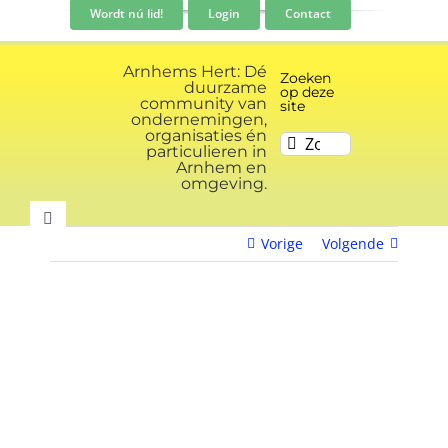
Ga
Wordt nú lid!
Login
Contact
naar
inhoud
Arnhems Hert: Dé
Zoeken
duurzame
op deze
community van
site
ondernemingen,
organisaties én
Zoeken
particulieren in
naar:
Arnhem en
omgeving.
Toggle
Vorige
Volgende
Navigation
Community
View
Nieuws
Larger
Image
Evenementen kalender