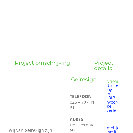
Wie zijn wij?
Diensten en produkten
Vacatures
Project omschrijving
Project
details
Gelresign
Categorieën:
Alleen United
Economy
Arnhem
TELEFOON
BtC en BtB
026 – 707 41
Rijkerswoerd
Zakelijke
61
dienstverlening
ADRES
Tags:
De Overmaat
't Hommeltje
Wij van GelreSign zijn
69
ambachtelijk