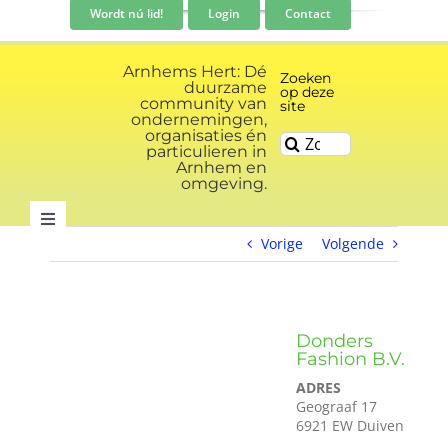
Ga
Wordt nú lid!
Login
Contact
naar
inhoud
Arnhems Hert: Dé
Zoeken
duurzame
op deze
community van
site
ondernemingen,
organisaties én
Zoeken
particulieren in
naar:
Arnhem en
omgeving.
Toggle
Vorige
Volgende
Navigation
Community
Nieuws
Donders
Fashion B.V.
ADRES
Evenementen kalender
Geograaf 17
6921 EW Duiven