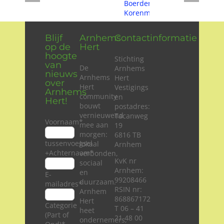
Blijf
Arnhems
Contactinformatie
op de
Hert
hoogte
Stichting
van
De
Arnhems
nieuws
Arnhems
Hert
over
Hert
Vestigings
Arnhems
community
en
Hert!
bouwt
postadres:
vernieuwend
Tacanweg
Voornaam
*
mee aan
19
morgen:
6816 TB
tussenvoegsel
lokaal
Arnhem
+Achternaam
*
verbonden,
KvK nr
sociaal
Arnhem:
en
E-
99208466
duurzaam.
mailadres
*
RSIN nr:
Arnhem
868867172
Hert
Categorie
T 06 – 41
heet
(Part of
21 48 00
ondernemers,