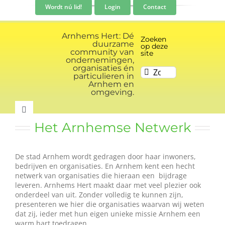
Ga
Wordt nú lid!
Login
Contact
naar
inhoud
Arnhems Hert: Dé
Zoeken
duurzame
op deze
community van
site
ondernemingen,
organisaties én
Zoeken
particulieren in
naar:
Arnhem en
omgeving.
Toggle
Het Arnhemse Netwerk
Navigation
Community
De stad Arnhem wordt gedragen door haar inwoners,
bedrijven en organisaties. En Arnhem kent een hecht
Nieuws
netwerk van organisaties die hieraan een bijdrage
leveren. Arnhems Hert maakt daar met veel plezier ook
onderdeel van uit. Zonder volledig te kunnen zijn,
Evenementen kalender
presenteren we hier die organisaties waarvan wij weten
dat zij, ieder met hun eigen unieke missie Arnhem een
warm hart toedragen.