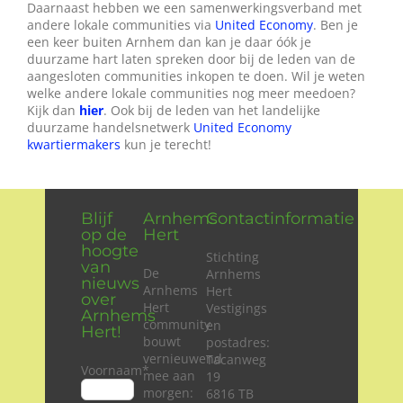
Daarnaast hebben we een samenwerkingsverband met
andere lokale communities via
United Economy
. Ben je
een keer buiten Arnhem dan kan je daar óók je
duurzame hart laten spreken door bij de leden van de
aangesloten communities inkopen te doen. Wil je weten
welke andere lokale communities nog meer meedoen?
Kijk dan
hier
. Ook bij de leden van het landelijke
duurzame handelsnetwerk
United Economy
kwartiermakers
kun je terecht!
Blijf
Arnhems
Contactinformatie
op de
Hert
hoogte
Stichting
van
De
Arnhems
nieuws
Arnhems
Hert
over
Hert
Vestigings
Arnhems
community
en
Hert!
bouwt
postadres:
vernieuwend
Tacanweg
Voornaam
*
mee aan
19
morgen:
6816 TB