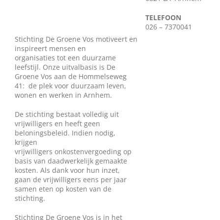
Wie zijn wij?
TELEFOON
026 – 7370041
Stichting De Groene Vos motiveert en
Diensten en produkten
inspireert mensen en
organisaties tot een duurzame
leefstijl. Onze uitvalbasis is De
Vacatures
Groene Vos aan de Hommelseweg
41: de plek voor duurzaam leven,
wonen en werken in Arnhem.
De stichting bestaat volledig uit
vrijwilligers en heeft geen
beloningsbeleid. Indien nodig,
krijgen
vrijwilligers onkostenvergoeding op
basis van daadwerkelijk gemaakte
kosten. Als dank voor hun inzet,
gaan de vrijwilligers eens per jaar
samen eten op kosten van de
stichting.
Stichting De Groene Vos is in het