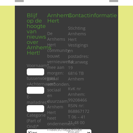
Blijf
Arnhems
Contactinformatie
op de
Hert
hoogte
Stichting
van
De
Arnhems
nieuws
Arnhems
Hert
over
Hert
Vestigings
Arnhems
community
en
Hert!
bouwt
postadres:
vernieuwend
Tacanweg
Voornaam
*
mee aan
19
morgen:
6816 TB
tussenvoegsel
lokaal
Arnhem
+Achternaam
*
verbonden,
KvK nr
sociaal
Arnhem:
en
E-
99208466
duurzaam.
mailadres
*
RSIN nr:
Arnhem
868867172
Hert
Categorie
T 06 – 41
heet
(Part of
21 48 00
ondernemers,
Ond)
*
maatschappelijke
Email: