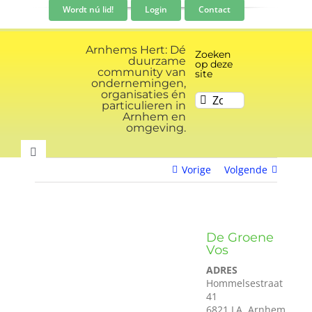
Ga
Wordt nú lid!
Login
Contact
naar
inhoud
Arnhems Hert: Dé
Zoeken
duurzame
op deze
community van
site
ondernemingen,
organisaties én
Zoeken
particulieren in
naar:
Arnhem en
omgeving.
Toggle
Vorige
Volgende
Navigation
Community
Nieuws
De Groene
Vos
ADRES
Evenementen kalender
Hommelsestraat
41
6821 LA Arnhem