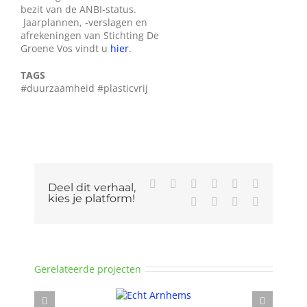
bezit van de ANBI-status.
Jaarplannen, -verslagen en
afrekeningen van Stichting De
Groene Vos vindt u
hier
.
TAGS
#duurzaamheid #plasticvrij
Facebook
X
Reddit
LinkedIn
WhatsApp
Tumblr
Deel dit verhaal,
kies je platform!
Pinterest
Vk
Xing
E-
mail
Gerelateerde projecten