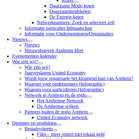
Rozet
Duurzame Mode keten
Duurzaamheidsketen
De Energie keten
Netwerkpartners: Zoek en selecteer zelf
Informatie particulier lidmaatschap
Informatie voor Ondernemingen/Organisaties
Nieuws
Nieuws
Nieuwsbrieven Arnhems Hert
Evenementen kalender
Wie zijn wij?
Wie zijn wij?
Jaarverslagen United Economy
Wordt jouw organisatie het kloppend hart van Arnhem?
Waarom voor ondernemers (Infographic)
Waarom voor particulieren (Infographic)
Netwerk in Arnhem en de regio
Het Arnhemse Netwerk
De Arnhemse wijken
Partners buiten de regio Arnhem
United Economy netwerk
Diensten en produkten
Betaalsysteem
Film – meer omzet met lokaal geld