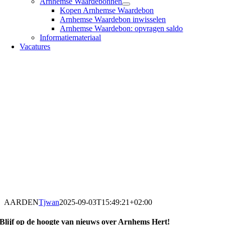
Arnhemse Waardebonnen
Kopen Arnhemse Waardebon
Arnhemse Waardebon inwisselen
Arnhemse Waardebon: opvragen saldo
Informatiemateriaal
Vacatures
AARDEN
Tjwan
2025-09-03T15:49:21+02:00
Blijf op de hoogte van nieuws over Arnhems Hert!