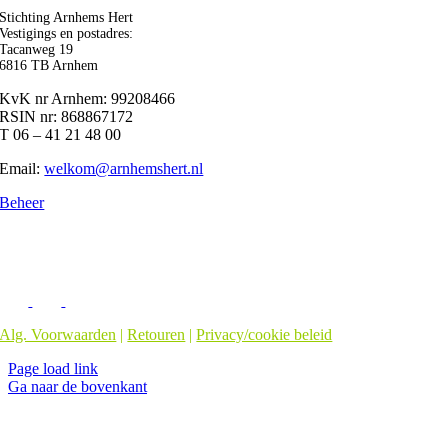
Stichting Arnhems Hert
Vestigings en postadres:
Tacanweg 19
6816 TB Arnhem
KvK nr Arnhem: 99208466
RSIN nr: 868867172
T 06 – 41 21 48 00
Email:
welkom@arnhemshert.nl
Beheer
Alg. Voorwaarden
|
Retouren
|
Privacy/cookie beleid
Page load link
Ga naar de bovenkant