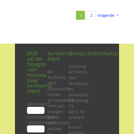
1
2
Volgende
Blijf
Arnhems
Contactinformatie
op de
Hert
hoogte
Stichting
van
De
Arnhems
nieuws
Arnhems
Hert
over
Hert
Vestigings
Arnhems
community
en
Hert!
bouwt
postadres:
vernieuwend
Tacanweg
Voornaam
*
mee aan
19
morgen:
6816 TB
tussenvoegsel
lokaal
Arnhem
+Achternaam
*
verbonden,
KvK nr
sociaal
Arnhem: