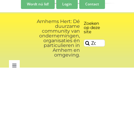
Ga
Wordt nú lid!
Login
Contact
naar
inhoud
Arnhems Hert: Dé
Zoeken
duurzame
op deze
community van
site
ondernemingen,
organisaties én
Zoeken
particulieren in
naar:
Arnhem en
omgeving.
Toggle
Navigation
Community
Nieuws
Evenementen kalender