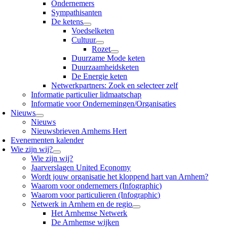
Ondernemers
Sympathisanten
De ketens
Voedselketen
Cultuur
Rozet
Duurzame Mode keten
Duurzaamheidsketen
De Energie keten
Netwerkpartners: Zoek en selecteer zelf
Informatie particulier lidmaatschap
Informatie voor Ondernemingen/Organisaties
Nieuws
Nieuws
Nieuwsbrieven Arnhems Hert
Evenementen kalender
Wie zijn wij?
Wie zijn wij?
Jaarverslagen United Economy
Wordt jouw organisatie het kloppend hart van Arnhem?
Waarom voor ondernemers (Infographic)
Waarom voor particulieren (Infographic)
Netwerk in Arnhem en de regio
Het Arnhemse Netwerk
De Arnhemse wijken