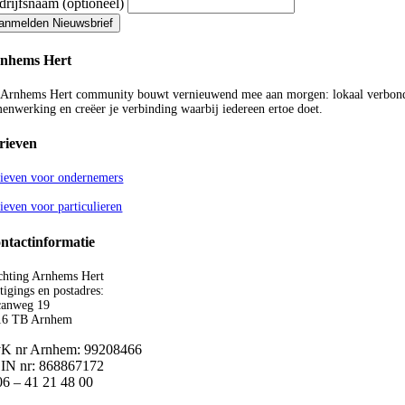
drijfsnaam (optioneel)
anmelden Nieuwsbrief
nhems Hert
Arnhems Hert community bouwt vernieuwend mee aan morgen: lokaal verbonden,
enwerking en creëer je verbinding waarbij iedereen ertoe doet.
rieven
rieven voor ondernemers
ieven voor particulieren
ntactinformatie
chting Arnhems Hert
tigings en postadres:
canweg 19
16 TB Arnhem
K nr Arnhem: 99208466
IN nr: 868867172
06 – 41 21 48 00