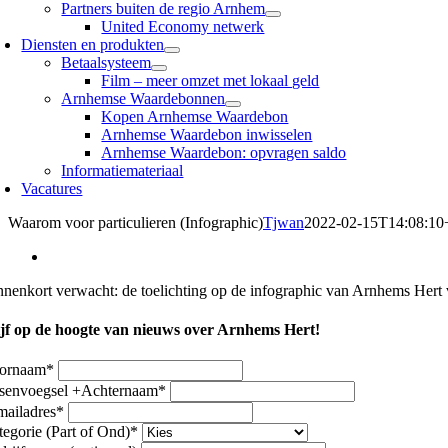
Partners buiten de regio Arnhem
United Economy netwerk
Diensten en produkten
Betaalsysteem
Film – meer omzet met lokaal geld
Arnhemse Waardebonnen
Kopen Arnhemse Waardebon
Arnhemse Waardebon inwisselen
Arnhemse Waardebon: opvragen saldo
Informatiemateriaal
Vacatures
Waarom voor particulieren (Infographic)
Tjwan
2022-02-15T14:08:10
nnenkort verwacht: de toelichting op de infographic van Arnhems Hert 
ijf op de hoogte van nieuws over Arnhems Hert!
ornaam
*
ssenvoegsel +Achternaam
*
mailadres
*
tegorie (Part of Ond)
*