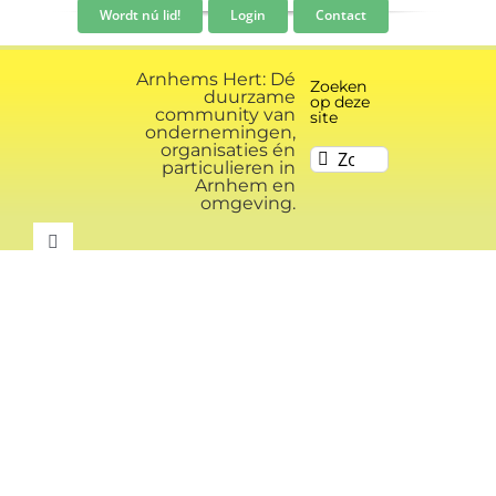
Ga
Wordt nú lid!
Login
Contact
naar
inhoud
Arnhems Hert: Dé
Zoeken
duurzame
op deze
community van
site
ondernemingen,
organisaties én
Zoeken
particulieren in
naar:
Arnhem en
omgeving.
Toggle
Navigation
Community
Nieuws
Evenementen kalender