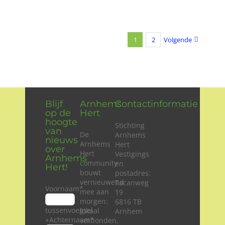
1
2
Volgende
Blijf
Arnhems
Contactinformatie
op de
Hert
hoogte
Stichting
van
De
Arnhems
nieuws
Arnhems
Hert
over
Hert
Vestigings
Arnhems
community
en
Hert!
bouwt
postadres:
vernieuwend
Tacanweg
Voornaam
*
mee aan
19
morgen:
6816 TB
tussenvoegsel
lokaal
Arnhem
+Achternaam
*
verbonden,