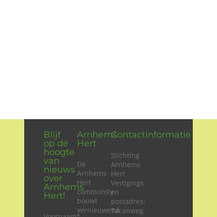
Blijf
Arnhems
Contactinformatie
op de
Hert
hoogte
Stichting
van
De
Arnhems
nieuws
Arnhems
Hert
over
Hert
Vestigings
Arnhems
community
en
Hert!
bouwt
postadres:
vernieuwend
Tacanweg
Voornaam
*