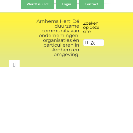
Ga
Wordt nú lid!
Login
Contact
naar
inhoud
Arnhems Hert: Dé
Zoeken
duurzame
op deze
community van
site
ondernemingen,
organisaties én
Zoeken
particulieren in
naar:
Arnhem en
omgeving.
Toggle
Navigation
Community
Nieuws
Evenementen kalender