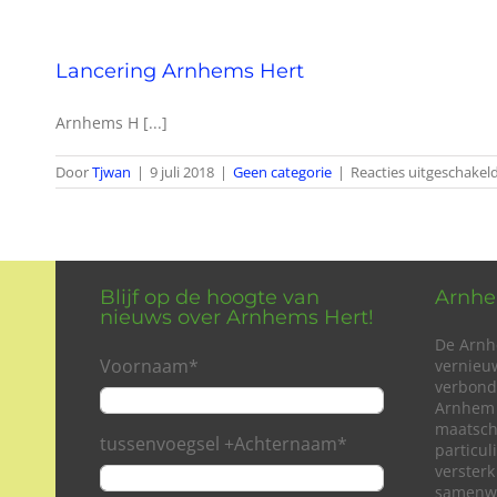
Lancering Arnhems Hert
Arnhems H [...]
Door
Tjwan
|
9 juli 2018
|
Geen categorie
|
Reacties uitgeschakel
Blijf op de hoogte van
Arnhe
nieuws over Arnhems Hert!
De Arnh
Voornaam
*
vernieu
verbond
Arnhem 
maatsch
tussenvoegsel +Achternaam
*
particu
versterk
samenwe