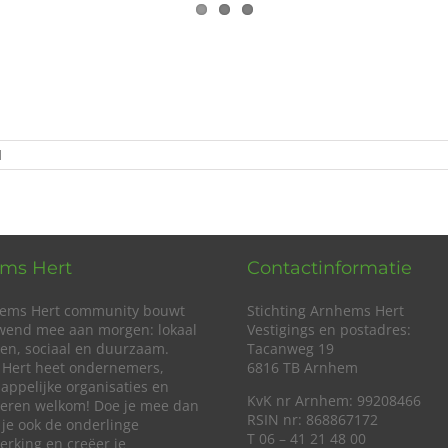
voor
d
Lancering
Arnhems
Hert
ms Hert
Contactinformatie
ems Hert community bouwt
Stichting Arnhems Hert
wend mee aan morgen: lokaal
Vestigings en postadres:
en, sociaal en duurzaam.
Tacanweg 19
Hert heet ondernemers,
6816 TB Arnhem
appelijke organisaties en
KvK nr Arnhem: 99208466
lieren welkom! Doe je mee dan
RSIN nr: 868867172
 je ook de onderlinge
T 06 – 41 21 48 00
rking en creëer je