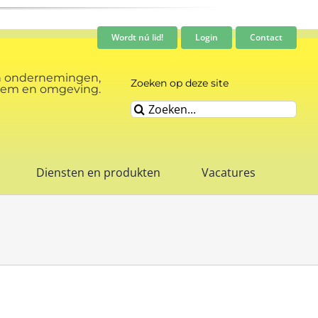
Wordt nú lid!
Login
Contact
n ondernemingen,
Zoeken op deze site
rnhem en omgeving.
Zoeken
naar:
Diensten en produkten
Vacatures