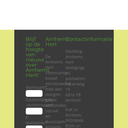
Blijf
Arnhems
Contactinformatie
op de
Hert
hoogte
Stichting
van
De
Arnhems
nieuws
Arnhems
Hert
over
Hert
Vestigings
Arnhems
community
en
Hert!
bouwt
postadres:
vernieuwend
Tacanweg
Voornaam
*
mee aan
19
morgen:
6816 TB
tussenvoegsel
lokaal
Arnhem
+Achternaam
*
verbonden,
KvK nr
sociaal
Arnhem:
en
E-
99208466
duurzaam.
mailadres
*
RSIN nr:
Arnhem