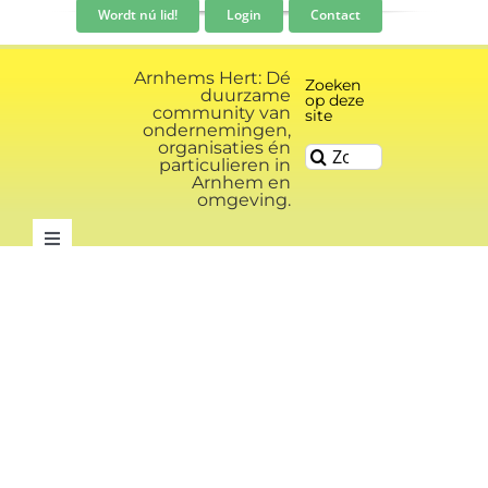
Ga
Wordt nú lid!
Login
Contact
naar
inhoud
Arnhems Hert: Dé
Zoeken
duurzame
op deze
community van
site
ondernemingen,
organisaties én
Zoeken
particulieren in
naar:
Arnhem en
omgeving.
Toggle
Navigation
Community
Nieuws
Evenementen kalender