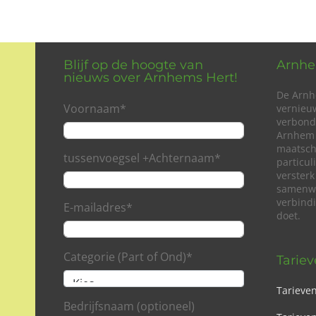
Blijf op de hoogte van
Arnhe
nieuws over Arnhems Hert!
De Arnh
Voornaam
*
vernieu
verbond
Arnhem 
maatsch
tussenvoegsel +Achternaam
*
particu
versterk
samenwe
verbind
E-mailadres
*
doet.
Categorie (Part of Ond)
*
Tarie
Tarieve
Bedrijfsnaam (optioneel)