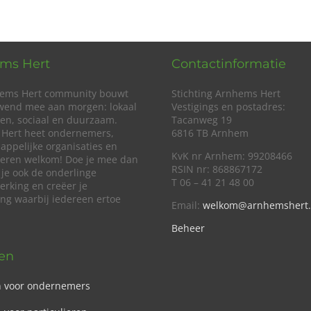
ms Hert
Contactinformatie
ems Hert community bouwt
Stichting Arnhems Hert
wend mee aan morgen: lokaal
Vestigings en postadres:
en, sociaal en duurzaam.
Tacanweg 19
Hert heet ondernemers,
6816 TB Arnhem
appelijke organisaties en
KvK nr Arnhem: 99208466
lieren welkom! Doe je mee dan
RSIN nr: 868867172
 je ook de onderlinge
T 06 – 41 21 48 00
rking en creëer je
ing waarbij iedereen ertoe
Email:
welkom@arnhemshert.
Beheer
ven
n voor ondernemers