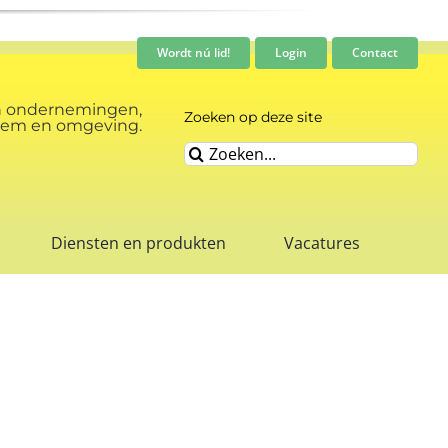
Wordt nú lid!
Login
Contact
n ondernemingen,
Zoeken op deze site
rnhem en omgeving.
Zoeken
naar:
Diensten en produkten
Vacatures