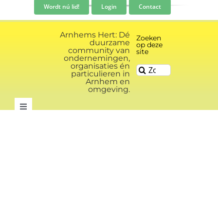
Ga
Wordt nú lid!
Login
Contact
naar
inhoud
Arnhems Hert: Dé
Zoeken
duurzame
op deze
community van
site
ondernemingen,
organisaties én
Zoeken
particulieren in
naar:
Arnhem en
omgeving.
Toggle
Navigation
Community
Nieuws
Evenementen kalender