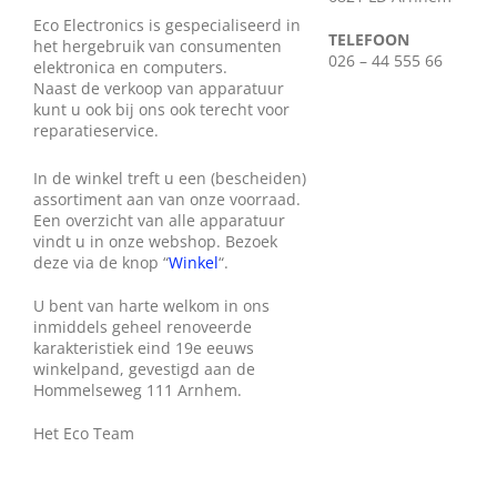
Wie zijn wij?
Eco Electronics is gespecialiseerd in
TELEFOON
het hergebruik van consumenten
026 – 44 555 66
elektronica en computers.
Naast de verkoop van apparatuur
Diensten en produkten
kunt u ook bij ons ook terecht voor
reparatieservice.
Vacatures
In de winkel treft u een (bescheiden)
assortiment aan van onze voorraad.
Een overzicht van alle apparatuur
vindt u in onze webshop. Bezoek
deze via de knop “
Winkel
“.
U bent van harte welkom in ons
inmiddels geheel renoveerde
karakteristiek eind 19e eeuws
winkelpand, gevestigd aan de
Hommelseweg 111 Arnhem.
Het Eco Team