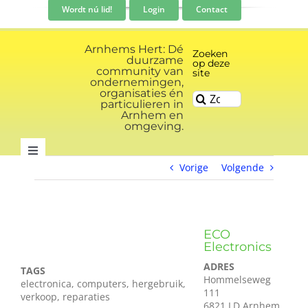
Ga
Wordt nú lid!
Login
Contact
naar
inhoud
Arnhems Hert: Dé
Zoeken
duurzame
op deze
community van
site
ondernemingen,
organisaties én
Zoeken
particulieren in
naar:
Arnhem en
omgeving.
Toggle
Vorige
Volgende
Navigation
Community
Nieuws
ECO
Electronics
ADRES
TAGS
Evenementen kalender
Hommelseweg
electronica, computers, hergebruik,
111
verkoop, reparaties
6821 LD Arnhem