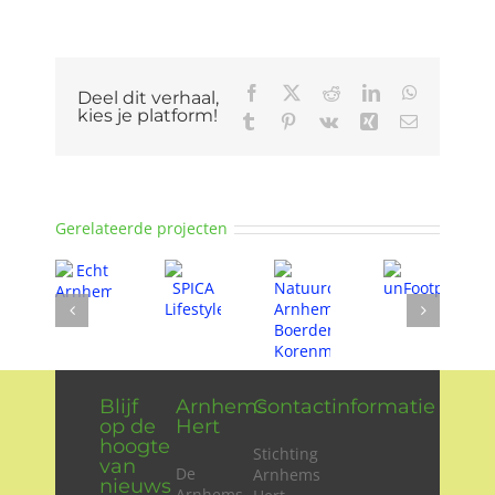
Facebook
X
Reddit
LinkedIn
WhatsApp
Deel dit verhaal,
kies je platform!
Tumblr
Pinterest
Vk
Xing
E-
mail
Gerelateerde projecten
Blijf
Arnhems
Contactinformatie
op de
Hert
hoogte
Stichting
van
De
Arnhems
nieuws
Arnhems