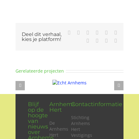
Facebook
X
Reddit
LinkedIn
WhatsApp
Tumblr
Deel dit verhaal,
kies je platform!
Pinterest
Vk
Xing
E-
mail
Gerelateerde projecten
Blijf
Arnhems
Contactinformatie
op de
Hert
hoogte
Stichting
van
De
Arnhems
nieuws
Arnhems
Hert
over
Hert
Vestigings
Arnhems