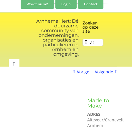
Ga
Wordt nú lid!
Login
Contact
naar
inhoud
Arnhems Hert: Dé
Zoeken
duurzame
op deze
community van
site
ondernemingen,
organisaties én
Zoeken
particulieren in
naar:
Arnhem en
omgeving.
Toggle
Vorige
Volgende
Navigation
Community
Nieuws
Made to
Make
ADRES
Evenementen kalender
Alteveer/Cranevelt,
Arnhem