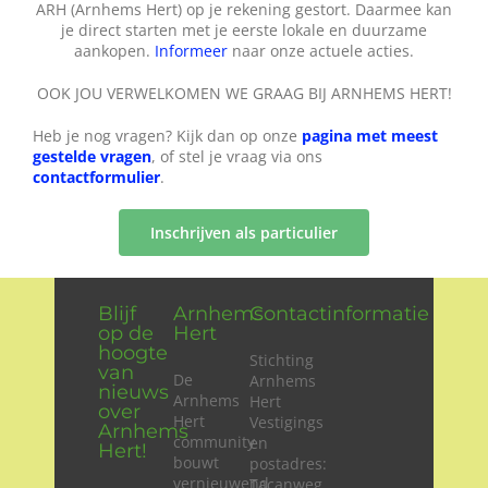
ARH (Arnhems Hert) op je rekening gestort. Daarmee kan
je direct starten met je eerste lokale en duurzame
aankopen.
Informeer
naar onze actuele acties.
OOK JOU VERWELKOMEN WE GRAAG BIJ ARNHEMS HERT!
Heb je nog vragen? Kijk dan op onze
pagina met meest
gestelde vragen
, of stel je vraag via ons
contactformulier
.
Inschrijven als particulier
Blijf
Arnhems
Contactinformatie
op de
Hert
hoogte
Stichting
van
De
Arnhems
nieuws
Arnhems
Hert
over
Hert
Vestigings
Arnhems
community
en
Hert!
bouwt
postadres:
vernieuwend
Tacanweg