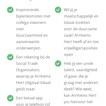
Wie zijn wij?
Inspirerende
Wil jij je
bijeenkomsten met
maatschappelijk en
Diensten en produkten
collega inwoners
lokaal inzetten
over
voor de duurzame
duurzaamheid en
zaak? Arnhems
Vacatures
aanverwante
Hert heeft af en toe
onderwerpen
vrijwilligersposities
open
Een rekening bij de
Social Trade
Heb jij een uniek
Organisation,
talent, vaardigheid
waarop je Arnhems
of gave, die je
Hert (digitaal lokaal
graag met anderen
geld) staat
deelt? Wie weet,
kan Arnhems Hert
Een betaal app
jou hiervoor het
voor je telefoon (of