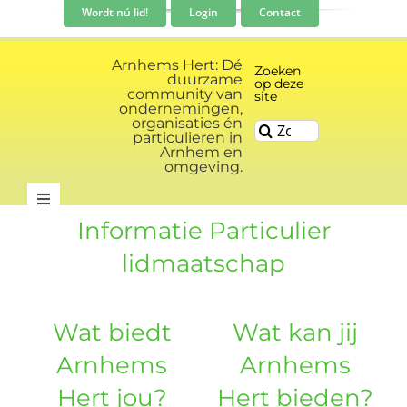
Ga
Wordt nú lid!
Login
Contact
naar
inhoud
Arnhems Hert: Dé
Zoeken
duurzame
op deze
community van
site
ondernemingen,
organisaties én
Zoeken
particulieren in
naar:
Arnhem en
omgeving.
Toggle
Informatie Particulier
Navigation
Community
lidmaatschap
Nieuws
Wat biedt
Wat kan jij
Arnhems
Arnhems
Evenementen kalender
Hert jou?
Hert bieden?