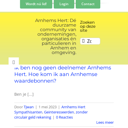
Ga
Wordt nú lid!
Login
Contact
naar
inhoud
Arnhems Hert: Dé
Zoeken
duurzame
op deze
community van
site
ondernemingen,
organisaties én
Zoeken
particulieren in
naar:
Arnhem en
omgeving.
Toggle
Ik ben nog geen deelnemer Arnhems
Navigation
Hert. Hoe kom ik aan Arnhemse
Community
waardebonnen?
Ben je [...]
Nieuws
Door
Tjwan
|
1 mei 2023
|
Arnhems Hert
Sympathisanten
,
Geinteresseerden
,
zonder
Evenementen kalender
circulair geld rekening
|
0 Reacties
Lees meer