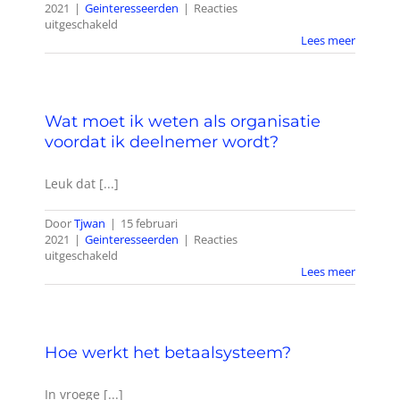
2021
|
Geinteresseerden
|
Reacties
voor
uitgeschakeld
Wat
Lees meer
is
een
Arnhems
Hert?
Wat moet ik weten als organisatie
voordat ik deelnemer wordt?
Leuk dat [...]
Door
Tjwan
|
15 februari
2021
|
Geinteresseerden
|
Reacties
voor
uitgeschakeld
Wat
Lees meer
moet
ik
weten
als
Hoe werkt het betaalsysteem?
organisatie
voordat
ik
In vroege [...]
deelnemer