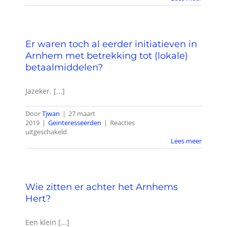
verhoudt
Arnhems
Hert
zich
Er waren toch al eerder initiatieven in
met
United
Arnhem met betrekking tot (lokale)
Economy
betaalmiddelen?
of
AllUnited?
Jazeker. [...]
Door
Tjwan
|
27 maart
2019
|
Geinteresseerden
|
Reacties
voor
uitgeschakeld
Er
Lees meer
waren
toch
al
eerder
Wie zitten er achter het Arnhems
initiatieven
in
Hert?
Arnhem
met
Een klein [...]
betrekking