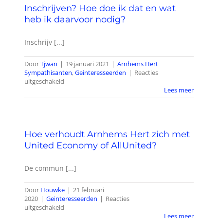
Inschrijven? Hoe doe ik dat en wat
betaalsysteem
van
heb ik daarvoor nodig?
Social
Trade
Inschrijv [...]
Organisation
Door
Tjwan
|
19 januari 2021
|
Arnhems Hert
Sympathisanten
,
Geinteresseerden
|
Reacties
voor
uitgeschakeld
Inschrijven?
Lees meer
Hoe
doe
ik
dat
Hoe verhoudt Arnhems Hert zich met
en
wat
United Economy of AllUnited?
heb
ik
De commun [...]
daarvoor
nodig?
Door
Houwke
|
21 februari
2020
|
Geinteresseerden
|
Reacties
voor
uitgeschakeld
Hoe
Lees meer