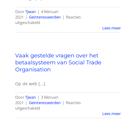
wordt?
Door
Tjwan
|
4 februari
2021
|
Geinteresseerden
|
Reacties
voor
uitgeschakeld
Hoe
Lees meer
werkt
het
betaalsysteem?
Vaak gestelde vragen over het
betaalsysteem van Social Trade
Organisation
Op de web [...]
Door
Tjwan
|
3 februari
2021
|
Geinteresseerden
|
Reacties
voor
uitgeschakeld
Vaak
Lees meer
gestelde
vragen
over
het