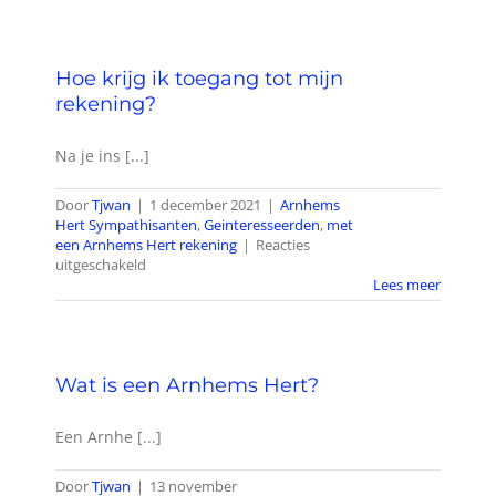
Wie zijn wij?
Hoe krijg ik toegang tot mijn
Diensten en produkten
rekening?
Na je ins [...]
Vacatures
Door
Tjwan
|
1 december 2021
|
Arnhems
Hert Sympathisanten
,
Geinteresseerden
,
met
een Arnhems Hert rekening
|
Reacties
voor
uitgeschakeld
Hoe
Lees meer
krijg
ik
toegang
tot
Wat is een Arnhems Hert?
mijn
rekening?
Een Arnhe [...]
Door
Tjwan
|
13 november