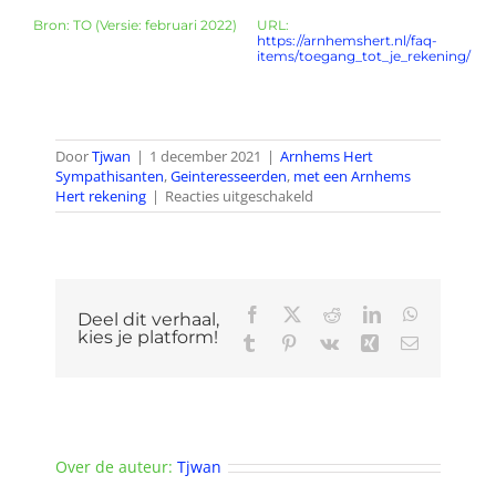
Bron: TO (Versie: februari 2022)
URL:
https://arnhemshert.nl/faq-
items/toegang_tot_je_rekening/
Door
Tjwan
|
1 december 2021
|
Arnhems Hert
Sympathisanten
,
Geinteresseerden
,
met een Arnhems
voor
Hert rekening
|
Reacties uitgeschakeld
Hoe
krijg
ik
toegang
tot
Facebook
X
Reddit
LinkedIn
WhatsApp
mijn
Deel dit verhaal,
rekening?
kies je platform!
Tumblr
Pinterest
Vk
Xing
E-
mail
Over de auteur:
Tjwan