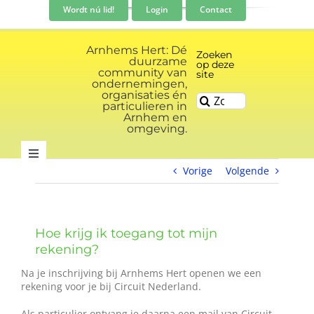
Ga
Wordt nú lid!
Login
Contact
naar
inhoud
Arnhems Hert: Dé
Zoeken
duurzame
op deze
community van
site
ondernemingen,
organisaties én
Zoeken
particulieren in
naar:
Arnhem en
omgeving.
Toggle
Vorige
Volgende
Navigation
Community
Hoe krijg ik toegang tot mijn
Nieuws
rekening?
Na je inschrijving bij Arnhems Hert openen we een
Evenementen kalender
rekening voor je bij Circuit Nederland.
Als particulier ontvang je daarna een mail van Circuit