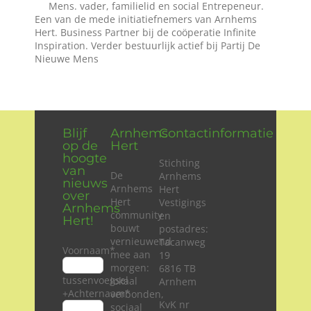
Mens. vader, familielid en social Entrepeneur.
Een van de mede initiatiefnemers van Arnhems
Hert. Business Partner bij de coöperatie Infinite
Inspiration. Verder bestuurlijk actief bij Partij De
Nieuwe Mens
Blijf
Arnhems
Contactinformatie
op de
Hert
hoogte
Stichting
van
De
Arnhems
nieuws
Arnhems
Hert
over
Hert
Vestigings
Arnhems
community
en
Hert!
bouwt
postadres:
vernieuwend
Tacanweg
Voornaam
*
mee aan
19
morgen:
6816 TB
tussenvoegsel
lokaal
Arnhem
+Achternaam
*
verbonden,
KvK nr
sociaal