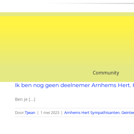
Ga
naar
inhoud
Community
Ik ben nog geen deelnemer Arnhems Hert
Ben je [...]
Door
Tjwan
|
1 mei 2023
|
Arnhems Hert Sympathisanten
,
Geinte