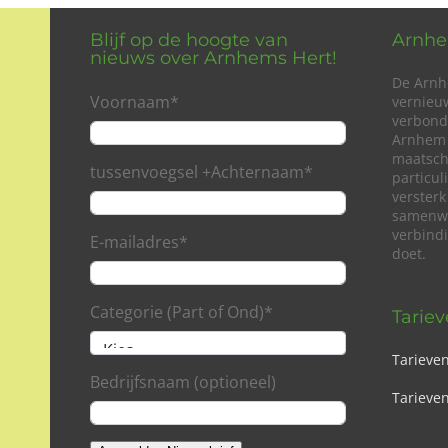
Blijf op de hoogte van
Arnhe
nieuws over Arnhems Hert!
De Arnh
Voornaam
*
vernieu
verbond
Arnhem 
maatsch
tussenvoegsel +Achternaam
*
particu
versterk
samenwe
verbind
E-mailadres
*
doet.
Categorie (Part of Ond)
*
Tarie
Tarieve
Bedrijfsnaam (optioneel)
Tarieven