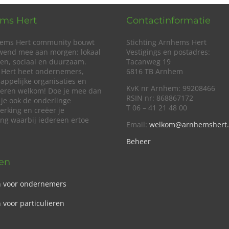
ms Hert
Contactinformatie
ems Hert community bouwt
Stichting Arnhems Hert
wend mee aan morgen: lokaal
Vestigings en postadres:
en, sociaal en duurzaam.
Tacanweg 19
Hert heet ondernemers,
6816 TB Arnhem
appelijke organisaties en
KvK nr Arnhem: 99208466
lieren welkom! Doe je mee dan
RSIN nr: 868867172
 je ook de onderlinge
T 06 – 41 21 48 00
rking en creëer je
ing waarbij iedereen ertoe
Email:
welkom@arnhemshert.
Beheer
ven
n voor ondernemers
 voor particulieren