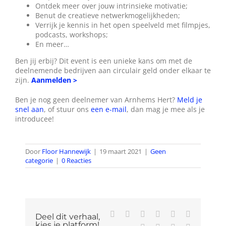
Ontdek meer over jouw intrinsieke motivatie;
Benut de creatieve netwerkmogelijkheden;
Verrijk je kennis in het open speelveld met filmpjes,
podcasts, workshops;
En meer…
Ben jij erbij? Dit event is een unieke kans om met de
deelnemende bedrijven aan circulair geld onder elkaar te
zijn.
Aanmelden >
Ben je nog geen deelnemer van Arnhems Hert?
Meld je
snel aan
, of stuur ons
een e-mail
, dan mag je mee als je
introducee!
Door
Floor Hannewijk
|
19 maart 2021
|
Geen
categorie
|
0 Reacties
Facebook
X
Reddit
LinkedIn
WhatsApp
Tumblr
Deel dit verhaal,
kies je platform!