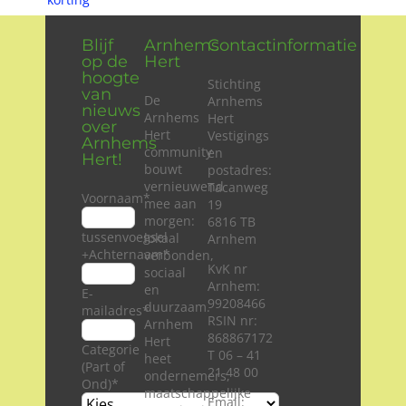
Blijf
Arnhems
Contactinformatie
op de
Hert
hoogte
Stichting
van
De
Arnhems
nieuws
Arnhems
Hert
over
Hert
Vestigings
Arnhems
community
en
Hert!
bouwt
postadres:
vernieuwend
Tacanweg
Voornaam
*
mee aan
19
morgen:
6816 TB
tussenvoegsel
lokaal
Arnhem
+Achternaam
*
verbonden,
KvK nr
sociaal
Arnhem:
en
E-
99208466
duurzaam.
mailadres
*
RSIN nr:
Arnhem
868867172
Hert
Categorie
T 06 – 41
heet
(Part of
21 48 00
ondernemers,
Ond)
*
maatschappelijke
Email: