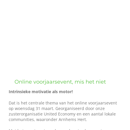
grotere
Wie zijn wij?
afbeelding
Diensten en produkten
Vacatures
Online voorjaarsevent, mis het niet
Intrinsieke motivatie als motor!
Dat is het centrale thema van het online voorjaarsevent
op woensdag 31 maart. Georganiseerd door onze
zusterorganisatie United Economy en een aantal lokale
communities, waaronder Arnhems Hert.