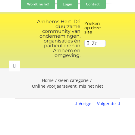
Ga
Wordt nú lid!
Login
Contact
naar
inhoud
Arnhems Hert: Dé
Zoeken
duurzame
op deze
community van
site
ondernemingen,
organisaties én
Zoeken
particulieren in
naar:
Arnhem en
omgeving.
Toggle
Navigation
Home
Geen categorie
Community
Online voorjaarsevent, mis het niet
Nieuws
Vorige
Volgende
Evenementen kalender
Bekijk