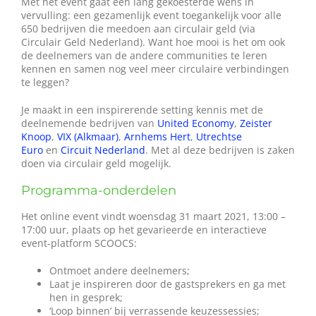
Met het event gaat een lang gekoesterde wens in
vervulling: een gezamenlijk event toegankelijk voor alle
650 bedrijven die meedoen aan circulair geld (via
Circulair Geld Nederland). Want hoe mooi is het om ook
de deelnemers van de andere communities te leren
kennen en samen nog veel meer circulaire verbindingen
te leggen?
Je maakt in een inspirerende setting kennis met de
deelnemende bedrijven van
United Economy
,
Zeister
Knoop
,
VIX (Alkmaar)
,
Arnhems Hert
,
Utrechtse
Euro
en
Circuit Nederland
. Met al deze bedrijven is zaken
doen via circulair geld mogelijk.
Programma-onderdelen
Het online event vindt woensdag 31 maart 2021, 13:00 –
17:00 uur, plaats op het gevarieerde en interactieve
event-platform SCOOCS:
Ontmoet andere deelnemers;
Laat je inspireren door de gastsprekers en ga met
hen in gesprek;
‘Loop binnen’ bij verrassende keuzessessies;