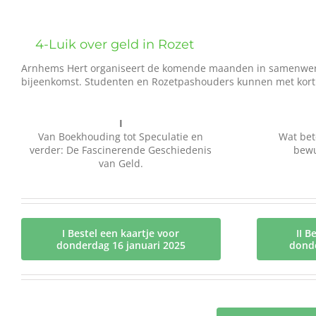
Bekijk
grotere
4-Luik over geld in Rozet
afbeelding
Arnhems Hert organiseert de komende maanden in samenwerking 
bijeenkomst. Studenten en Rozetpashouders kunnen met kort
I
Van Boekhouding tot Speculatie en
Wat bet
verder: De Fascinerende Geschiedenis
bewu
van Geld.
I Bestel een kaartje voor
II B
donderdag 16 januari 2025
donde