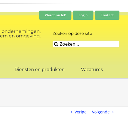
Wordt nú lid!
Login
Contact
n ondernemingen,
Zoeken op deze site
rnhem en omgeving.
Zoeken
naar:
Diensten en produkten
Vacatures
Vorige
Volgende