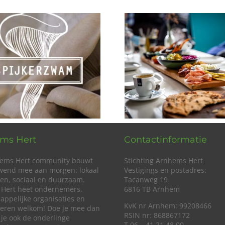
ms Hert
Contactinformatie
ems Hert community bouwt
Stichting Arnhems Hert
wend mee aan morgen: lokaal
Vestigings en postadres:
en, sociaal en duurzaam.
Tacanweg 19
Hert heet ondernemers,
6816 TB Arnhem
appelijke organisaties en
KvK nr Arnhem: 99208466
lieren welkom! Doe je mee dan
RSIN nr: 868867172
 je ook de onderlinge
T 06 – 41 21 48 00