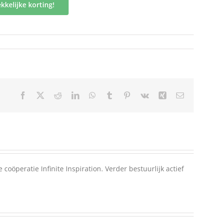
kkelijke korting!
Facebook
X
Reddit
LinkedIn
WhatsApp
Tumblr
Pinterest
Vk
Xing
E-
mail
oöperatie Infinite Inspiration. Verder bestuurlijk actief