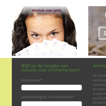
Blijf op de hoogte van
Arnhe
nieuws over Arnhems Hert!
De Arnh
Voornaam
*
vernieu
verbond
Arnhem 
maatsch
tussenvoegsel +Achternaam
*
particu
versterk