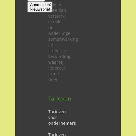
Doe je
Aanmelden
Nieuwsbrief
mee dan
versterk
je ook
de
onderlinge
samenwerking
en
creëer je
verbinding
waarbij
iedereen
ertoe
doet.
Tarieven
Tarieven
voor
ondernemers
Tarieven