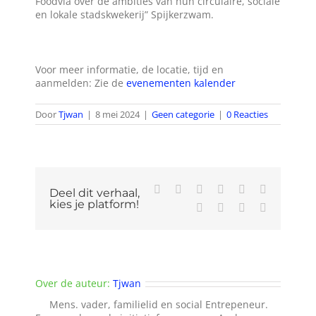
Foodvia over de ambities van hun circulaire, sociale
en lokale stadskwekerij” Spijkerzwam.
Voor meer informatie, de locatie, tijd en
aanmelden: Zie de
evenementen kalender
Door
Tjwan
|
8 mei 2024
|
Geen categorie
|
0 Reacties
Facebook
X
Reddit
LinkedIn
WhatsApp
Tumblr
Deel dit verhaal,
kies je platform!
Pinterest
Vk
Xing
E-
mail
Over de auteur:
Tjwan
Mens. vader, familielid en social Entrepeneur.