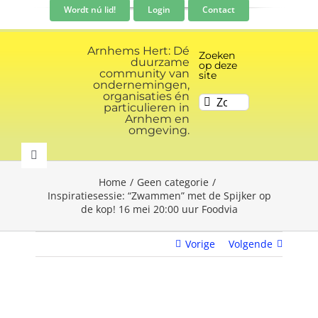
Ga
Wordt nú lid!
Login
Contact
naar
inhoud
Arnhems Hert: Dé
Zoeken
duurzame
op deze
community van
site
ondernemingen,
organisaties én
Zoeken
particulieren in
naar:
Arnhem en
omgeving.
Toggle
Navigation
Home
Geen categorie
Community
Inspiratiesessie: “Zwammen” met de Spijker op
de kop! 16 mei 20:00 uur Foodvia
Nieuws
Vorige
Volgende
Evenementen kalender
Bekijk