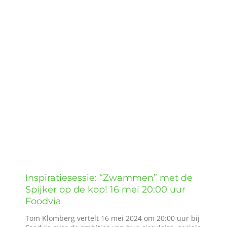
grotere
Wie zijn wij?
afbeelding
Diensten en produkten
Vacatures
Inspiratiesessie: “Zwammen” met de
Spijker op de kop! 16 mei 20:00 uur
Foodvia
Tom Klomberg vertelt 16 mei 2024 om 20:00 uur bij