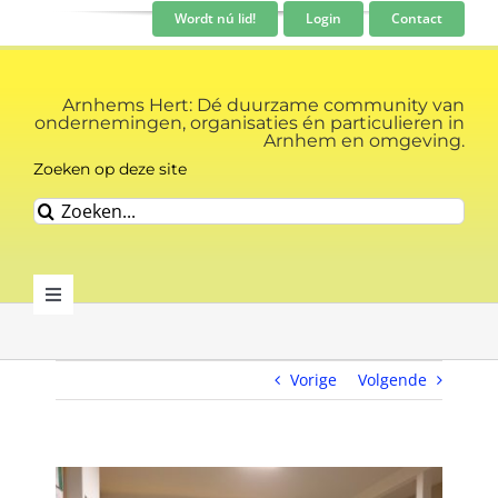
Ga
Wordt nú lid!
Login
Contact
naar
inhoud
Arnhems Hert: Dé duurzame community van
ondernemingen, organisaties én particulieren in
Arnhem en omgeving.
Zoeken op deze site
Zoeken
naar:
Toggle
Navigation
Community
Vorige
Volgende
Nieuws
Bekijk
Evenementen kalender
grotere