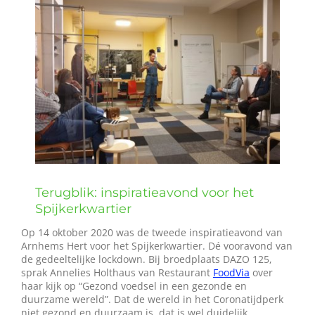
afbeelding
Wie zijn wij?
Diensten en produkten
Vacatures
Terugblik: inspiratieavond voor het
Spijkerkwartier
Op 14 oktober 2020 was de tweede inspiratieavond van
Arnhems Hert voor het Spijkerkwartier. Dé vooravond van
de gedeeltelijke lockdown. Bij broedplaats DAZO 125,
sprak Annelies Holthaus van Restaurant
FoodVia
over
haar kijk op “Gezond voedsel in een gezonde en
duurzame wereld”. Dat de wereld in het Coronatijdperk
niet gezond en duurzaam is, dat is wel duidelijk.