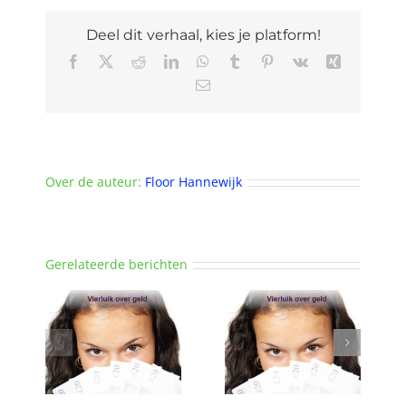
het
Spijkerkwartier
Deel dit verhaal, kies je platform!
Facebook
X
Reddit
LinkedIn
WhatsApp
Tumblr
Pinterest
Vk
Xing
E-
mail
Over de auteur:
Floor Hannewijk
Gerelateerde berichten