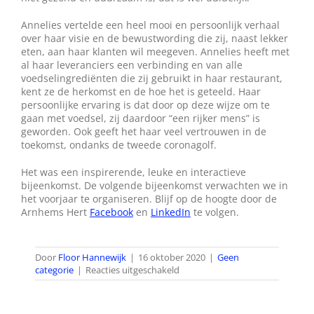
Annelies vertelde een heel mooi en persoonlijk verhaal
over haar visie en de bewustwording die zij, naast lekker
eten, aan haar klanten wil meegeven. Annelies heeft met
al haar leveranciers een verbinding en van alle
voedselingrediënten die zij gebruikt in haar restaurant,
kent ze de herkomst en de hoe het is geteeld. Haar
persoonlijke ervaring is dat door op deze wijze om te
gaan met voedsel, zij daardoor “een rijker mens” is
geworden. Ook geeft het haar veel vertrouwen in de
toekomst, ondanks de tweede coronagolf.
Het was een inspirerende, leuke en interactieve
bijeenkomst. De volgende bijeenkomst verwachten we in
het voorjaar te organiseren. Blijf op de hoogte door de
Arnhems Hert
Facebook
en
LinkedIn
te volgen.
Door
Floor Hannewijk
|
16 oktober 2020
|
Geen
voor
categorie
|
Reacties uitgeschakeld
Terugblik:
inspiratieavond
voor