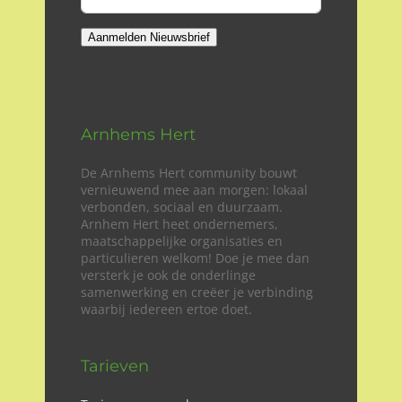
Aanmelden Nieuwsbrief
Arnhems Hert
De Arnhems Hert community bouwt
vernieuwend mee aan morgen: lokaal
verbonden, sociaal en duurzaam.
Arnhem Hert heet ondernemers,
maatschappelijke organisaties en
particulieren welkom! Doe je mee dan
versterk je ook de onderlinge
samenwerking en creëer je verbinding
waarbij iedereen ertoe doet.
Tarieven