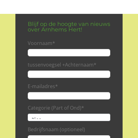
Blijf op de hoogte van nieuws
over Arnhems Hert!
Voornaam
*
tussenvoegsel +Achternaam
*
E-mailadres
*
Categorie (Part of Ond)
*
Bedrijfsnaam (optioneel)