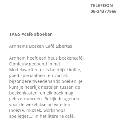
TELEFOON
Wie zijn wij?
06-24377966
Diensten en produkten
TAGS #cafe #boeken
Vacatures
Arnhems Boeken Café Libertas
Arnhem heeft een heus boekencafé!
Opnieuw geopend in het
Modekwartier; er is heerlijke koffie,
goed speciaalbier, en vooral:
bijzondere tweedehands boeken. Je
kunt je heerlijk nestelen tussen de
boekenkasten, en elk boek mag
gelezen worden. Bekijk de agenda
voor de wekelijkse activiteiten
(poëzie, muziek, workshops,
spelletjes…) in het literaire café.