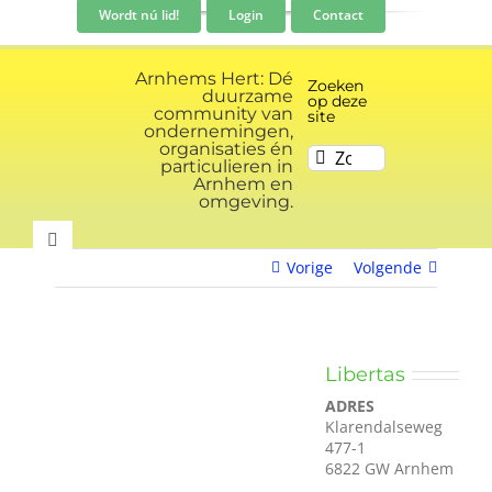
Ga
Wordt nú lid!
Login
Contact
naar
inhoud
Arnhems Hert: Dé
Zoeken
duurzame
op deze
community van
site
ondernemingen,
organisaties én
Zoeken
particulieren in
naar:
Arnhem en
omgeving.
Toggle
Vorige
Volgende
Navigation
Community
Nieuws
Libertas
ADRES
Klarendalseweg
Evenementen kalender
477-1
6822 GW Arnhem