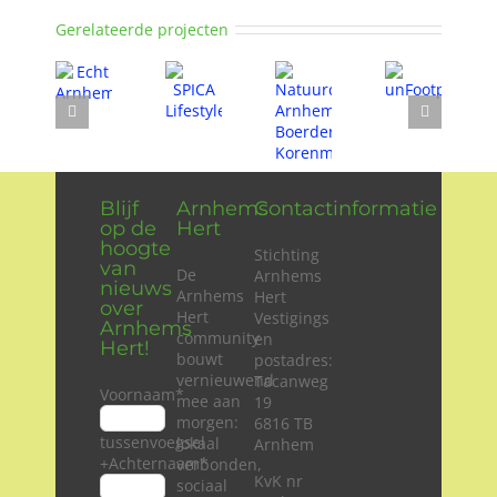
Gerelateerde projecten
Blijf
Arnhems
Contactinformatie
op de
Hert
hoogte
Stichting
van
De
Arnhems
nieuws
Arnhems
Hert
over
Hert
Vestigings
Arnhems
community
en
Hert!
bouwt
postadres:
vernieuwend
Tacanweg
Voornaam
*
mee aan
19
morgen:
6816 TB
tussenvoegsel
lokaal
Arnhem
+Achternaam
*
verbonden,
KvK nr
sociaal