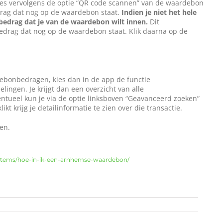
ies vervolgens de optie “QR code scannen” van de waardebon
edrag dat nog op de waardebon staat.
Indien je niet het hele
bedrag dat je van de waardebon wilt innen.
Dit
 bedrag dat nog op de waardebon staat. Klik daarna op de
rdebonbedragen, kies dan in de app de functie
ngen. Je krijgt dan een overzicht van alle
ntueel kun je via de optie linksboven “Geavanceerd zoeken”
likt krijg je detailinformatie te zien over die transactie.
en.
q-items/hoe-in-ik-een-arnhemse-waardebon/