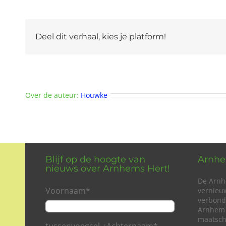
Deel dit verhaal, kies je platform!
Over de auteur:
Houwke
Blijf op de hoogte van
Arnhe
nieuws over Arnhems Hert!
De Arnh
Voornaam
*
vernieu
verbond
Arnhem 
maatsch