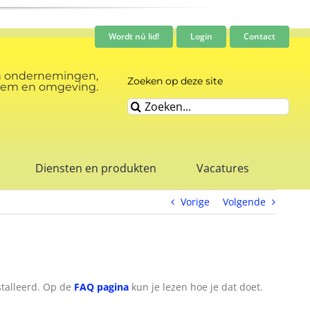
Wordt nú lid!
Login
Contact
n ondernemingen,
Zoeken op deze site
rnhem en omgeving.
Zoeken
naar:
Diensten en produkten
Vacatures
Vorige
Volgende
stalleerd. Op de
FAQ pagina
kun je lezen hoe je dat doet.