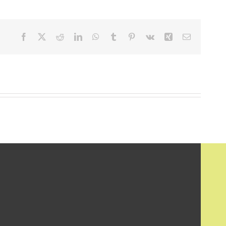
Facebook
X
Reddit
LinkedIn
WhatsApp
Tumblr
Pinterest
Vk
Xing
E-
mail