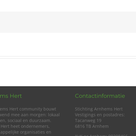
ms Hert
Contactinformatie
ems Hert community bouwt
Stichting Arnhems Hert
wend mee aan morgen: lokaal
Vestigings en postadres:
en, sociaal en duurzaam.
Tacanweg 19
Hert heet ondernemers,
6816 TB Arnhem
appelijke organisaties en