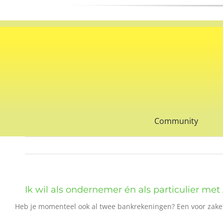
Ga
naar
inhoud
Community
Ik wil als ondernemer én als particulier m
Heb je momenteel ook al twee bankrekeningen? Een voor zakeli