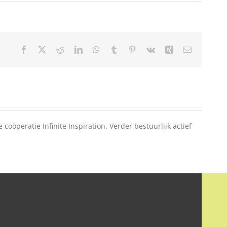
Facebook
X
Reddit
LinkedIn
WhatsApp
Tumblr
Pinterest
Vk
Xing
E-
mail
oöperatie Infinite Inspiration. Verder bestuurlijk actief