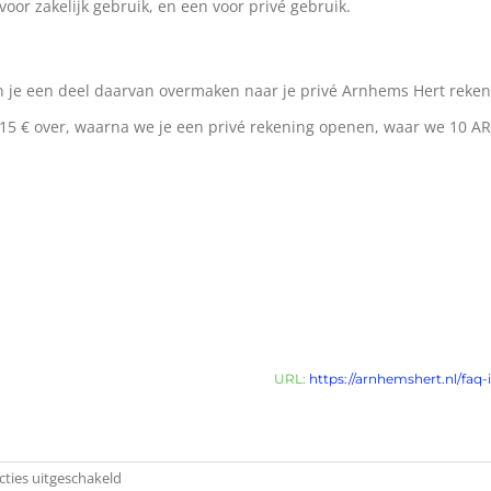
or zakelijk gebruik, en een voor privé gebruik.
n je een deel daarvan overmaken naar je privé Arnhems Hert reke
 15 € over, waarna we je een privé rekening openen, waar we 10 ARH
URL:
https://arnhemshert.nl/faq
voor
cties uitgeschakeld