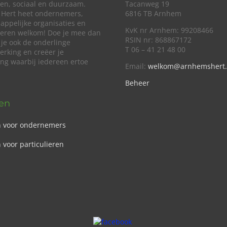
en, sociaal en duurzaam.
Tacanweg 19
Hert heet ondernemers,
6816 TB Arnhem
appelijke organisaties en
KvK nr Arnhem: 99208466
lieren welkom! Doe je mee dan
RSIN nr: 868867172
 je ook de onderlinge
T 06 – 41 21 48 00
rking en creëer je
ing waarbij iedereen ertoe
Email:
welkom@arnhemshert.
Beheer
ven
n voor ondernemers
 voor particulieren