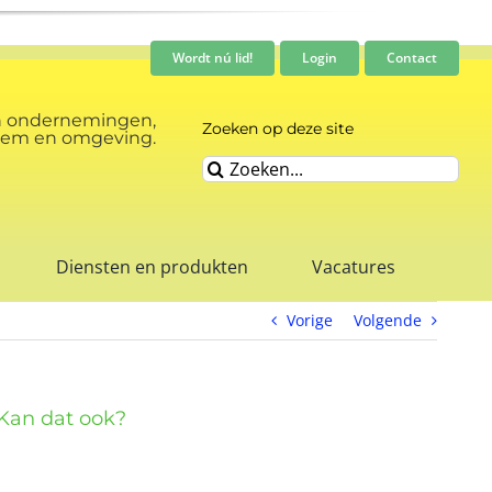
Wordt nú lid!
Login
Contact
n ondernemingen,
Zoeken op deze site
rnhem en omgeving.
Zoeken
naar:
Diensten en produkten
Vacatures
Vorige
Volgende
 Kan dat ook?