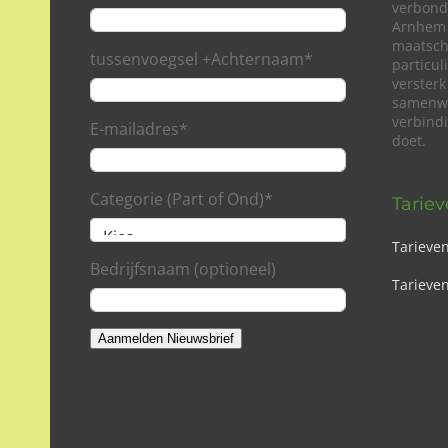
verbond
Arnhem 
maatsch
tussenvoegsel +Achternaam
*
particu
versterk
samenwe
verbind
E-mailadres
*
doet.
Categorie (Part of Ond)
*
Tarie
Tarieve
Bedrijfsnaam (optioneel)
Tarieven
Aanmelden Nieuwsbrief