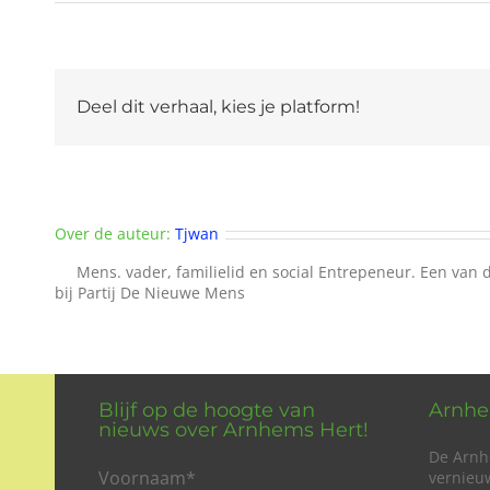
Deel dit verhaal, kies je platform!
Over de auteur:
Tjwan
Mens. vader, familielid en social Entrepeneur. Een van d
bij Partij De Nieuwe Mens
Blijf op de hoogte van
Arnhe
nieuws over Arnhems Hert!
De Arnh
Voornaam
*
vernieu