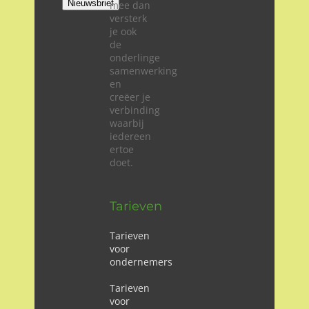
Nieuwsbrief
mee dan
versterk
je ook
de
onderlinge
samenwerking
en
creëer je
verbinding
waarbij
iedereen
ertoe
doet.
Tarieven
Tarieven
voor
ondernemers
Tarieven
voor