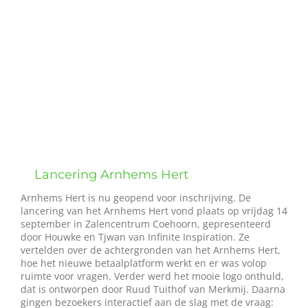
grotere
Wie zijn wij?
afbeelding
Diensten en produkten
Vacatures
Lancering Arnhems Hert
Arnhems Hert is nu geopend voor inschrijving. De
lancering van het Arnhems Hert vond plaats op vrijdag 14
september in Zalencentrum Coehoorn, gepresenteerd
door Houwke en Tjwan van Infinite Inspiration. Ze
vertelden over de achtergronden van het Arnhems Hert,
hoe het nieuwe betaalplatform werkt en er was volop
ruimte voor vragen. Verder werd het mooie logo onthuld,
dat is ontworpen door Ruud Tuithof van Merkmij. Daarna
gingen bezoekers interactief aan de slag met de vraag: