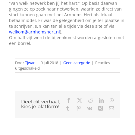
“Van welk netwerk ben jíj het hart?” Op basis daarvan
gingen ze op zoek naar netwerken, waarin ze direct van
start kunnen gaan met het Arnhems Hert als lokaal
betaalmiddel. Er was de gelegenheid om je ter plaatse in
te schrijven. (En kan ten alle tijde via deze site of via
welkom@arnhemshert.nl
).
Om half vijf werd de bijeenkomst worden afgesloten met
een borrel.
Door
Tjwan
|
9 juli 2018
|
Geen categorie
|
Reacties
voor
uitgeschakeld
Lancering
Arnhems
Hert
Facebook
X
Reddit
LinkedIn
WhatsApp
Deel dit verhaal,
kies je platform!
Tumblr
Pinterest
Vk
Xing
E-
mail