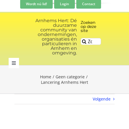
Ga
Wordt nú lid!
Login
Contact
naar
inhoud
Arnhems Hert: Dé
Zoeken
duurzame
op deze
community van
site
ondernemingen,
organisaties én
Zoeken
particulieren in
naar:
Arnhem en
omgeving.
Toggle
Navigation
Home
Geen categorie
Community
Lancering Arnhems Hert
Nieuws
Volgende
Evenementen kalender
Bekijk