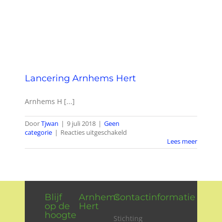
Wie zijn wij?
Diensten en produkten
Vacatures
Lancering Arnhems Hert
Arnhems H [...]
Door
Tjwan
|
9 juli 2018
|
Geen
voor
categorie
|
Reacties uitgeschakeld
Lancering
Lees meer
Arnhems
Hert
Blijf
Arnhems
Contactinformatie
op de
Hert
hoogte
Stichting