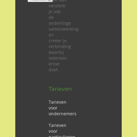
versterk
je ook
de
onderlinge
samenwerking
en
creëer je
verbinding
waarbij
iedereen
ertoe
doet.
Tarieven
Tarieven
voor
ondernemers
Tarieven
voor
particulieren