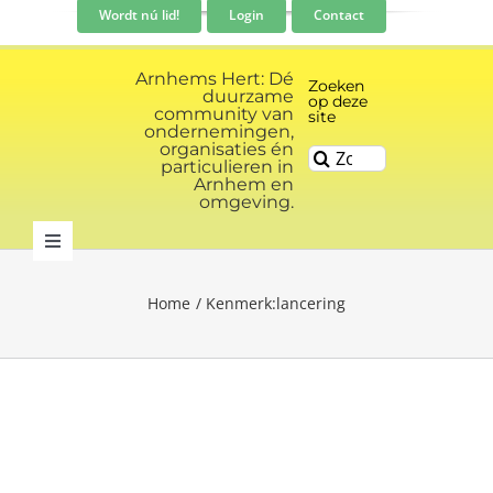
Ga
Wordt nú lid!
Login
Contact
naar
inhoud
Arnhems Hert: Dé
Zoeken
duurzame
op deze
community van
site
ondernemingen,
organisaties én
Zoeken
particulieren in
naar:
Arnhem en
omgeving.
Toggle
Navigation
Community
Home
Kenmerk:
lancering
Nieuws
Evenementen kalender