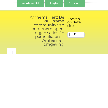
Ga
Wordt nú lid!
Login
Contact
naar
inhoud
Arnhems Hert: Dé
Zoeken
duurzame
op deze
community van
site
ondernemingen,
organisaties én
Zoeken
particulieren in
naar:
Arnhem en
omgeving.
Toggle
Navigation
Community
Nieuws
Evenementen kalender