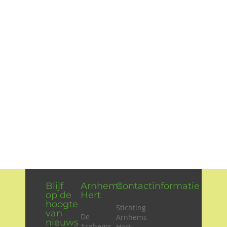
Wie zijn wij?
Diensten en produkten
Vacatures
Blijf
Arnhems
Contactinformatie
op de
Hert
hoogte
Stichting
van
De
Arnhems
nieuws
Arnhems
Hert