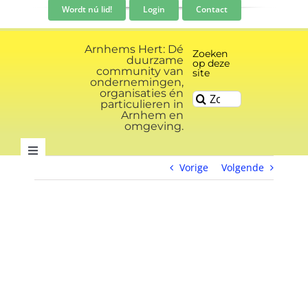
Ga
Wordt nú lid!
Login
Contact
naar
inhoud
Arnhems Hert: Dé
Zoeken
duurzame
op deze
community van
site
ondernemingen,
organisaties én
Zoeken
particulieren in
naar:
Arnhem en
omgeving.
Toggle
Vorige
Volgende
Navigation
Community
View
Nieuws
Larger
Image
Evenementen kalender