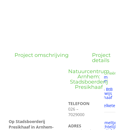
Wie zijn wij?
Diensten en produkten
Vacatures
Project omschrijving
Project
details
Natuurcentrum
Categorieën:
Arnhem:
Arnhem
Arnhem
Stadsboerderij
Noord
Presikhaaf
BtC en BtB
Onderwijs
Presikhaaf
Retail
TELEFOON
Voedselketen
026 –
7029000
Tags:
Op Stadsboerderij
't Hommeltje
ADRES
ambachtelijk
Presikhaaf in Arnhem-