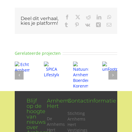
Facebook
X
Reddit
LinkedIn
WhatsApp
Deel dit verhaal,
kies je platform!
Tumblr
Pinterest
Vk
Xing
E-
mail
Gerelateerde projecten
Blijf
Arnhems
Contactinformatie
op de
Hert
hoogte
Stichting
van
De
Arnhems
nieuws
Arnhems
Hert
over
Hert
Vestigings