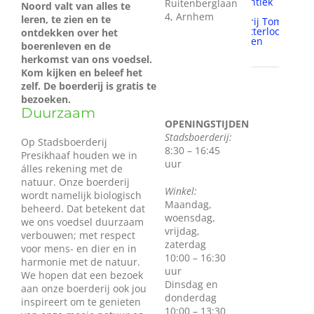
authentiek
Ruitenberglaan
Noord valt van alles te
brood
4, Arnhem
leren, te zien en te
Bakkerij Tom
van Otterloo
ontdekken over het
mens en
boerenleven en de
milieu
herkomst van ons voedsel.
Kom kijken en beleef het
zelf. De boerderij is gratis te
bezoeken.
Duurzaam
OPENINGSTIJDEN
Stadsboerderij:
Op Stadsboerderij
8:30 – 16:45
Presikhaaf houden we in
uur
álles rekening met de
natuur. Onze boerderij
Winkel:
wordt namelijk biologisch
Maandag,
beheerd. Dat betekent dat
woensdag,
we ons voedsel duurzaam
vrijdag,
verbouwen; met respect
zaterdag
voor mens- en dier en in
10:00 – 16:30
harmonie met de natuur.
uur
We hopen dat een bezoek
Dinsdag en
aan onze boerderij ook jou
donderdag
inspireert om te genieten
10:00 – 13:30