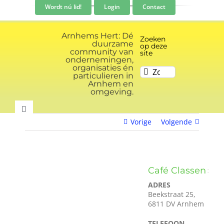
Ga
Wordt nú lid!
Login
Contact
naar
inhoud
Arnhems Hert: Dé
Zoeken
duurzame
op deze
community van
site
ondernemingen,
organisaties én
Zoeken
particulieren in
naar:
Arnhem en
omgeving.
Toggle
Vorige
Volgende
Navigation
Community
Nieuws
Café Classen
ADRES
Beekstraat 25,
Evenementen kalender
6811 DV Arnhem
TELEFOON