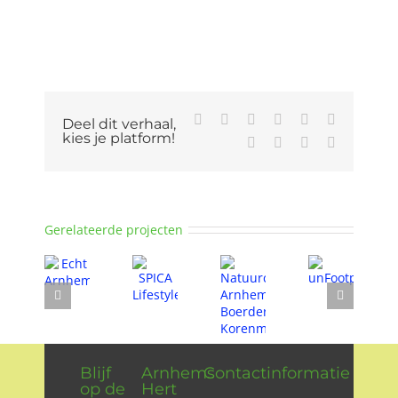
Facebook
X
Reddit
LinkedIn
WhatsApp
Tumblr
Deel dit verhaal,
kies je platform!
Pinterest
Vk
Xing
E-
mail
Gerelateerde projecten
Blijf
Arnhems
Contactinformatie
op de
Hert