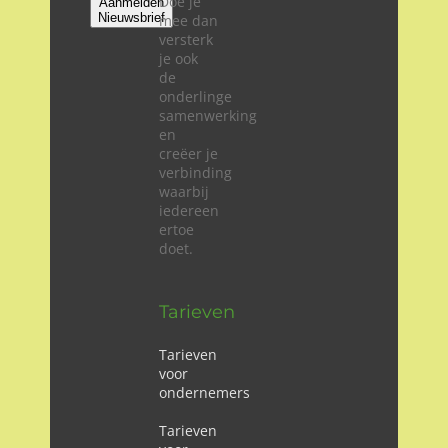
Doe je
Aanmelden
Nieuwsbrief
mee dan
versterk
je ook
de
onderlinge
samenwerking
en
creëer je
verbinding
waarbij
iedereen
ertoe
doet.
Tarieven
Tarieven
voor
ondernemers
Tarieven