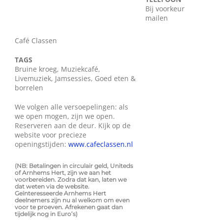
Bij voorkeur
Wie zijn wij?
mailen
Café Classen
Diensten en produkten
TAGS
Bruine kroeg, Muziekcafé,
Vacatures
Livemuziek, Jamsessies, Goed eten &
borrelen
We volgen alle versoepelingen: als
we open mogen, zijn we open.
Reserveren aan de deur. Kijk op de
website voor precieze
openingstijden:
www.cafeclassen.nl
(NB: Betalingen in circulair geld, Uniteds
of Arnhems Hert, zijn we aan het
voorbereiden. Zodra dat kan, laten we
dat weten via de website.
Geïnteresseerde Arnhems Hert
deelnemers zijn nu al welkom om even
voor te proeven. Afrekenen gaat dan
tijdelijk nog in Euro’s)