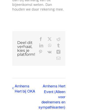
bijeenkomst weten. Dan
houden we daar rekening mee.
Facebook
X
Reddit
Deel dit
LinkedIn
WhatsApp
Tumblr
verhaal,
kies je
Pinterest
Vk
Xing
platform!
E-
mail
Arnhems
Arnhems Hert
Hert bij OKA
Event (Alleen
voor
deelnemers en
sympathisanten)