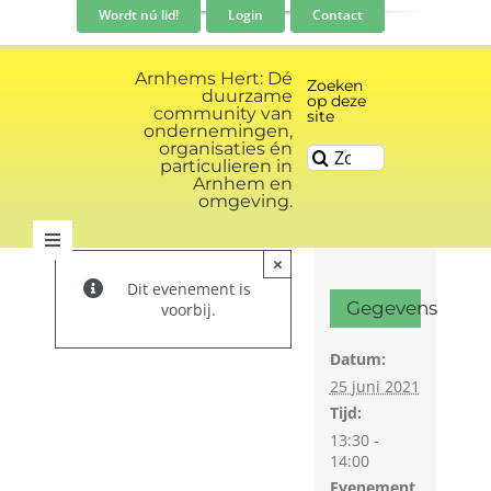
Ga
Wordt nú lid!
Login
Contact
naar
inhoud
Arnhems Hert: Dé
Zoeken
duurzame
op deze
community van
site
ondernemingen,
organisaties én
Zoeken
particulieren in
naar:
Arnhem en
omgeving.
Toggle
×
Navigation
Dit evenement is
Community
Gegevens
voorbij.
Datum:
Nieuws
25 juni 2021
Tijd:
Evenementen kalender
13:30 -
14:00
Evenement