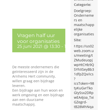
Wie zijn wij?
Categorie:
Doelgroep:
Onderneme
rs en
Diensten en produkten
maatschapp
elijke
organisaties
Vragen half uur
Vacatures
Site:
voor organisaties
https://us02
25 juni 2021 @ 13:30
-
14:00
web.zoom.u
s/meeting/t
ZMudeuopj
wpHtCHb9Q
De meeste ondernemers die
SYhXSeyBb3
geïnteresseerd zijn in de
1dfpZQx/ics
Arnhems Hert community,
?
willen graag een bijdrage
icsToken=98
leveren.
tyKuGvrTko
Een bijdrage aan hun woon en
GtySsx2DRp
werk omgeving en een bijdrage
wEA4joa_Txi
aan een duurzame
GZegrd-
maatschappij.
tB28MhNqa