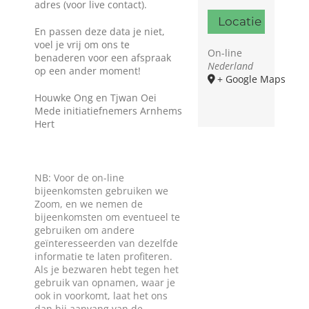
adres (voor live contact).
Locatie
En passen deze data je niet,
voel je vrij om ons te
On-line
benaderen voor een afspraak
Nederland
op een ander moment!
+ Google Maps
Houwke Ong en Tjwan Oei
Mede initiatiefnemers Arnhems
Hert
NB: Voor de on-line
bijeenkomsten gebruiken we
Zoom, en we nemen de
bijeenkomsten om eventueel te
gebruiken om andere
geïnteresseerden van dezelfde
informatie te laten profiteren.
Als je bezwaren hebt tegen het
gebruik van opnamen, waar je
ook in voorkomt, laat het ons
dan bij aanvang van de