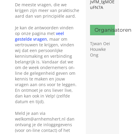
jvFM_tgMOE
De meeste vragen, die we
uFN7A
krijgen zijn meer van praktische
aard dan van principiële aard.
Je kan de antwoorden vinden
Organisatoren
op onze pagina met
veel
gestelde vragen
, maar om
Tjwan Oei
vertrouwen te krijgen, vinden
Houwke
wij dat een persoonlijke
Ong
kennismaking en verbinding
belangrijk is. Vandaar dat we
om de week ondernemers on-
line de gelegenheid geven om
kennis te maken en jouw
vragen aan ons voor te leggen.
En ontmoet je ons liever live,
dan kan ook in Velp! (zelfde
datum en tijd).
Meld je aan via
welkom@arnhemshert.nl dan
ontvang je de inloggegevens
(voor on-line contact) of het