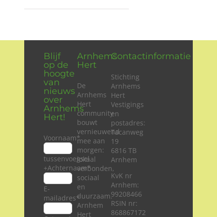
Blijf
Arnhems
Contactinformatie
op de
Hert
hoogte
Stichting
van
De
Arnhems
nieuws
Arnhems
Hert
over
Hert
Vestigings
Arnhems
community
en
Hert!
bouwt
postadres:
vernieuwend
Tacanweg
Voornaam
*
mee aan
19
morgen:
6816 TB
tussenvoegsel
lokaal
Arnhem
+Achternaam
*
verbonden,
KvK nr
sociaal
Arnhem:
en
E-
99208466
duurzaam.
mailadres
*
RSIN nr:
Arnhem
868867172
Hert