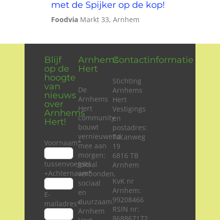
met de Spijker op de kop!
Foodvia
Markt 33, Arnhem
Blijf
Arnhems
Contactinformatie
op de
Hert
hoogte
Stichting
van
De
Arnhems
nieuws
Arnhems
Hert
over
Hert
Vestigings
Arnhems
community
en
Hert!
bouwt
postadres:
vernieuwend
Tacanweg
Voornaam
*
mee aan
19
morgen:
6816 TB
tussenvoegsel
lokaal
Arnhem
+Achternaam
*
verbonden,
KvK nr
sociaal
Arnhem:
en
E-
99208466
duurzaam.
mailadres
*
RSIN nr:
Arnhem
868867172