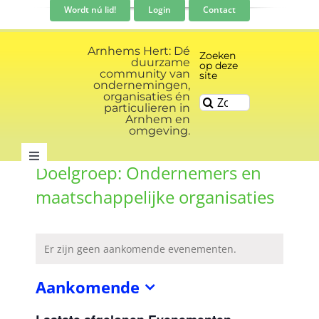
Ga
Wordt nú lid!
Login
Contact
naar
inhoud
Arnhems Hert: Dé
Zoeken
duurzame
op deze
community van
site
ondernemingen,
organisaties én
Zoeken
particulieren in
naar:
Arnhem en
omgeving.
Toggle
Doelgroep: Ondernemers en
Navigation
Community
maatschappelijke organisaties
Nieuws
Er zijn geen aankomende evenementen.
Aankomende
Evenementen kalender
Selecteer