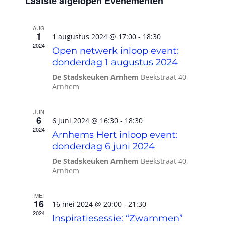
een
Laatste afgelopen Evenementen
Wie zijn wij?
datum.
AUG
1
1 augustus 2024 @ 17:00
-
18:30
Diensten en produkten
2024
Open netwerk inloop event:
donderdag 1 augustus 2024
Vacatures
De Stadskeuken Arnhem
Beekstraat 40,
Arnhem
JUN
6
6 juni 2024 @ 16:30
-
18:30
2024
Arnhems Hert inloop event:
donderdag 6 juni 2024
De Stadskeuken Arnhem
Beekstraat 40,
Arnhem
MEI
16
16 mei 2024 @ 20:00
-
21:30
2024
Inspiratiesessie: “Zwammen”