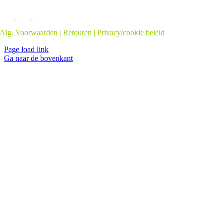
Alg. Voorwaarden
|
Retouren
|
Privacy/cookie beleid
Page load link
Ga naar de bovenkant