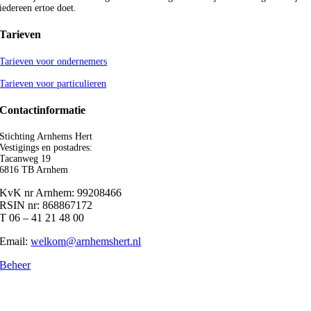
iedereen ertoe doet.
Tarieven
Tarieven voor ondernemers
Tarieven voor particulieren
Contactinformatie
Stichting Arnhems Hert
Vestigings en postadres:
Tacanweg 19
6816 TB Arnhem
KvK nr Arnhem: 99208466
RSIN nr: 868867172
T 06 – 41 21 48 00
Email:
welkom@arnhemshert.nl
Beheer