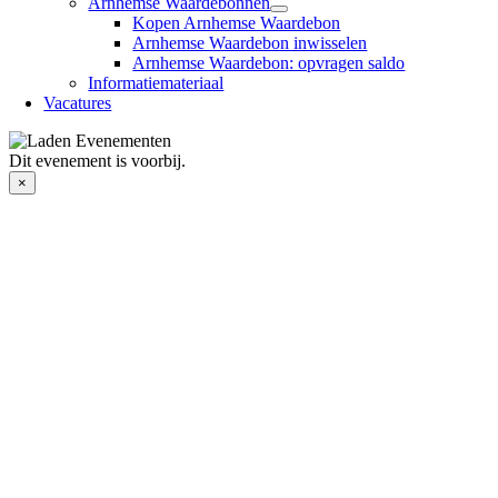
Arnhemse Waardebonnen
Kopen Arnhemse Waardebon
Arnhemse Waardebon inwisselen
Arnhemse Waardebon: opvragen saldo
Informatiemateriaal
Vacatures
Dit evenement is voorbij.
×