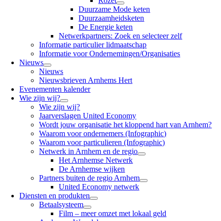
Rozet
Duurzame Mode keten
Duurzaamheidsketen
De Energie keten
Netwerkpartners: Zoek en selecteer zelf
Informatie particulier lidmaatschap
Informatie voor Ondernemingen/Organisaties
Nieuws
Nieuws
Nieuwsbrieven Arnhems Hert
Evenementen kalender
Wie zijn wij?
Wie zijn wij?
Jaarverslagen United Economy
Wordt jouw organisatie het kloppend hart van Arnhem?
Waarom voor ondernemers (Infographic)
Waarom voor particulieren (Infographic)
Netwerk in Arnhem en de regio
Het Arnhemse Netwerk
De Arnhemse wijken
Partners buiten de regio Arnhem
United Economy netwerk
Diensten en produkten
Betaalsysteem
Film – meer omzet met lokaal geld