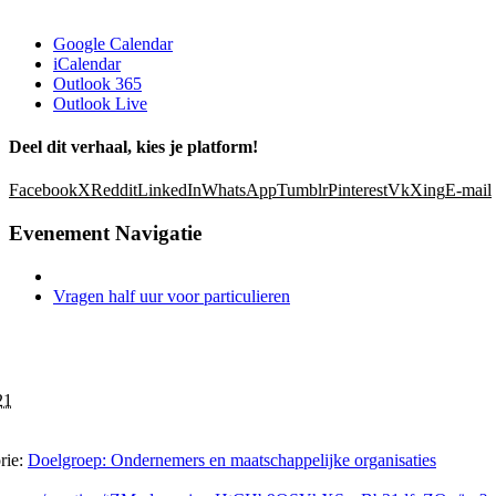
Google Calendar
iCalendar
Outlook 365
Outlook Live
Deel dit verhaal, kies je platform!
Facebook
X
Reddit
LinkedIn
WhatsApp
Tumblr
Pinterest
Vk
Xing
E-mail
Evenement Navigatie
Vragen half uur voor particulieren
21
ie:
Doelgroep: Ondernemers en maatschappelijke organisaties