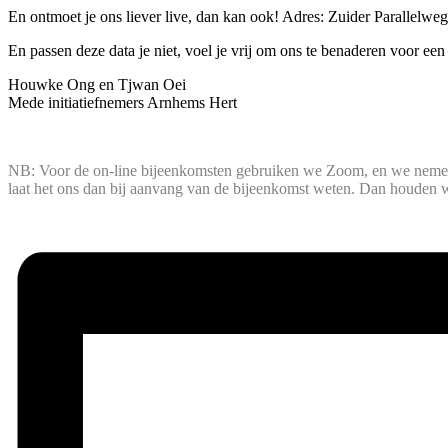
En ontmoet je ons liever live, dan kan ook! Adres: Zuider Parallelwe
En passen deze data je niet, voel je vrij om ons te benaderen voor e
Houwke Ong en Tjwan Oei
Mede initiatiefnemers Arnhems Hert
NB: Voor de on-line bijeenkomsten gebruiken we Zoom, en we nemen d
laat het ons dan bij aanvang van de bijeenkomst weten. Dan houden 