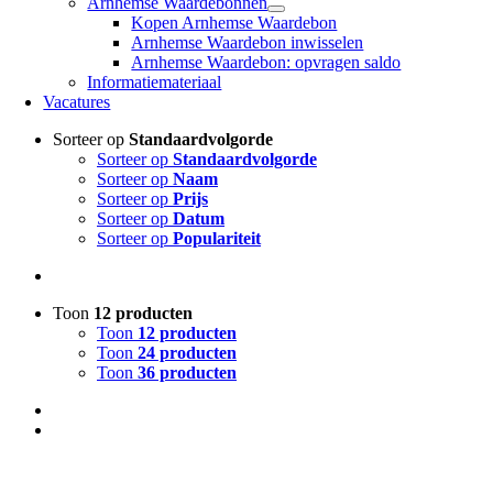
Arnhemse Waardebonnen
Kopen Arnhemse Waardebon
Arnhemse Waardebon inwisselen
Arnhemse Waardebon: opvragen saldo
Informatiemateriaal
Vacatures
Sorteer op
Standaardvolgorde
Sorteer op
Standaardvolgorde
Sorteer op
Naam
Sorteer op
Prijs
Sorteer op
Datum
Sorteer op
Populariteit
Toon
12 producten
Toon
12 producten
Toon
24 producten
Toon
36 producten