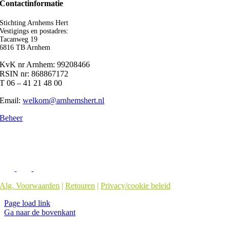
Contactinformatie
Stichting Arnhems Hert
Vestigings en postadres:
Tacanweg 19
6816 TB Arnhem
KvK nr Arnhem: 99208466
RSIN nr: 868867172
T 06 – 41 21 48 00
Email:
welkom@arnhemshert.nl
Beheer
Alg. Voorwaarden
|
Retouren
|
Privacy/cookie beleid
Page load link
Ga naar de bovenkant