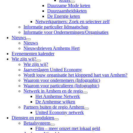
Rozet
Duurzame Mode keten
Duurzaamheidsketen
De Energie keten
Netwerkpartners: Zoek en selecteer zelf
Informatie particulier lidmaatschap
Informatie voor Ondernemingen/Organisaties
Nieuws
Nieuws
Nieuwsbrieven Arnhems Hert
Evenementen kalender
Wie zijn wij?
Wie zijn wij?
Jaarverslagen United Economy
Wordt jouw organisatie het kloppend hart van Arnhem?
Waarom voor ondernemers (Infographic)
Waarom voor particulieren (Infographic)
Netwerk in Arnhem en de regio
Het Arnhemse Netwerk
De Arnhemse wijken
Partners buiten de regio Arnhem
United Economy netwerk
Diensten en produkten
Betaalsysteem
Film – meer omzet met lokaal geld