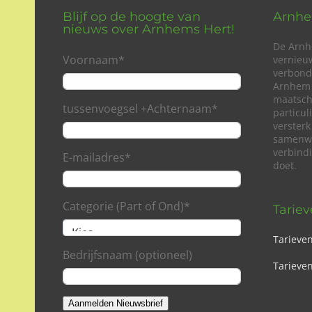
Blijf op de hoogte van
Arnhe
nieuws over Arnhems Hert!
De Arnh
Voornaam
*
vernieu
verbond
Arnhem 
maatsch
tussenvoegsel +Achternaam
*
particu
versterk
samenwe
verbind
E-mailadres
*
doet.
Categorie (Part of Ond)
*
Tarie
Tarieve
Bedrijfsnaam (optioneel)
Tarieven
Aanmelden Nieuwsbrief