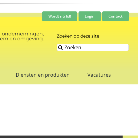
Wordt nú lid!
Login
Contact
n ondernemingen,
Zoeken op deze site
rnhem en omgeving.
Zoeken
naar:
Diensten en produkten
Vacatures