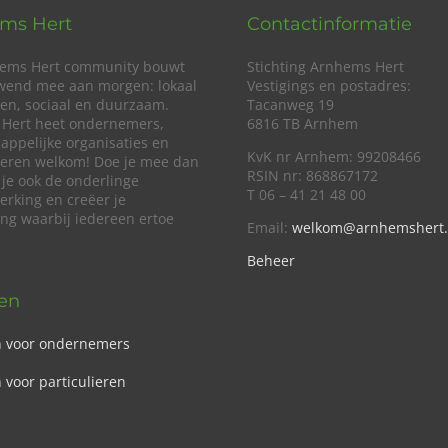
ms Hert
Contactinformatie
ems Hert community bouwt
Stichting Arnhems Hert
wend mee aan morgen: lokaal
Vestigings en postadres:
en, sociaal en duurzaam.
Tacanweg 19
Hert heet ondernemers,
6816 TB Arnhem
appelijke organisaties en
KvK nr Arnhem: 99208466
lieren welkom! Doe je mee dan
RSIN nr: 868867172
 je ook de onderlinge
T 06 – 41 21 48 00
rking en creëer je
ing waarbij iedereen ertoe
Email:
welkom@arnhemshert.
Beheer
ven
n voor ondernemers
 voor particulieren