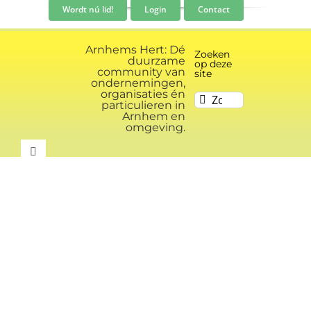
Ga
Wordt nú lid!
Login
Contact
naar
inhoud
Arnhems Hert: Dé
Zoeken
duurzame
op deze
community van
site
ondernemingen,
organisaties én
Zoeken
particulieren in
naar:
Arnhem en
omgeving.
Toggle
Navigation
Community
Nieuws
Evenementen kalender