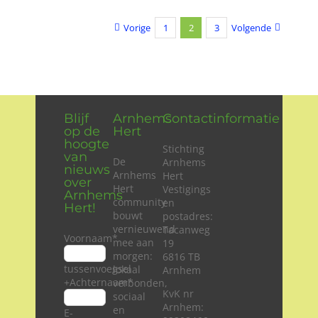
Vorige
1
2
3
Volgende
Blijf
Arnhems
Contactinformatie
op de
Hert
hoogte
Stichting
van
De
Arnhems
nieuws
Arnhems
Hert
over
Hert
Vestigings
Arnhems
community
en
Hert!
bouwt
postadres:
vernieuwend
Tacanweg
Voornaam
*
mee aan
19
morgen:
6816 TB
tussenvoegsel
lokaal
Arnhem
+Achternaam
*
verbonden,
KvK nr
sociaal
Arnhem:
en
E-