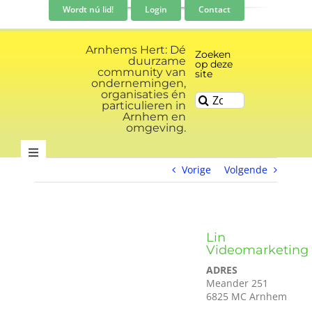
Ga
Wordt nú lid!
Login
Contact
naar
inhoud
Arnhems Hert: Dé
Zoeken
duurzame
op deze
community van
site
ondernemingen,
organisaties én
Zoeken
particulieren in
naar:
Arnhem en
omgeving.
Toggle
Vorige
Volgende
Navigation
Community
Nieuws
Lin
Videomarketing
ADRES
Evenementen kalender
Meander 251
6825 MC Arnhem