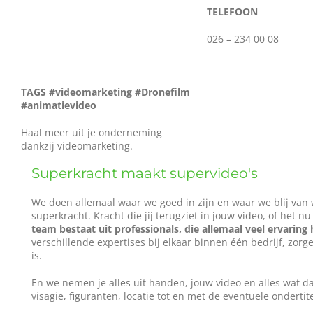
TELEFOON
Wie zijn wij?
026 – 234 00 08
Diensten en produkten
TAGS #videomarketing #Dronefilm
Vacatures
#animatievideo
Haal meer uit je onderneming
dankzij videomarketing.
Superkracht maakt supervideo's
We doen allemaal waar we goed in zijn en waar we blij van 
superkracht. Kracht die jij terugziet in jouw video, of het nu
team bestaat uit professionals, die allemaal veel ervarin
verschillende expertises bij elkaar binnen één bedrijf, zorg
is.
En we nemen je alles uit handen, jouw video en alles wat daa
visagie, figuranten, locatie tot en met de eventuele ondertite