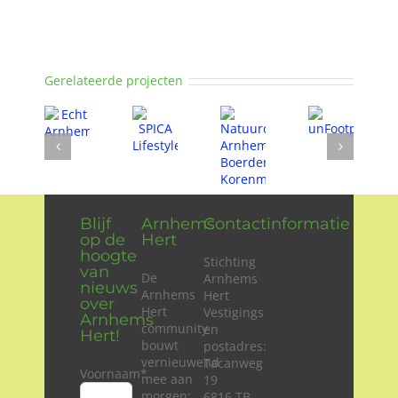
Gerelateerde projecten
Blijf
Arnhems
Contactinformatie
op de
Hert
hoogte
Stichting
van
De
Arnhems
nieuws
Arnhems
Hert
over
Hert
Vestigings
Arnhems
community
en
Hert!
bouwt
postadres:
vernieuwend
Tacanweg
Voornaam
*
mee aan
19
morgen:
6816 TB