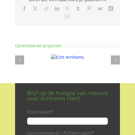
Facebook
X
Reddit
LinkedIn
WhatsApp
Tumblr
Pinterest
Vk
Xing
E-
mail
Gerelateerde projecten
Blijf op de hoogte van nieuws
over Arnhems Hert!
Voornaam
*
tussenvoegsel +Achternaam
*