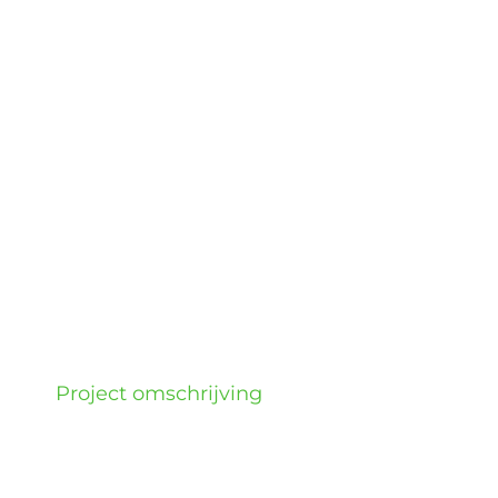
Wie zijn wij?
Diensten en produkten
Vacatures
Project omschrijving