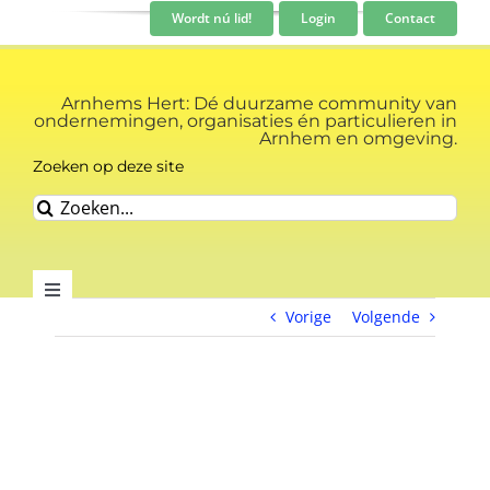
Ga
Wordt nú lid!
Login
Contact
naar
inhoud
Arnhems Hert: Dé duurzame community van
ondernemingen, organisaties én particulieren in
Arnhem en omgeving.
Zoeken op deze site
Zoeken
naar:
Toggle
Vorige
Volgende
Navigation
Community
View
Nieuws
Larger
Image
Evenementen kalender