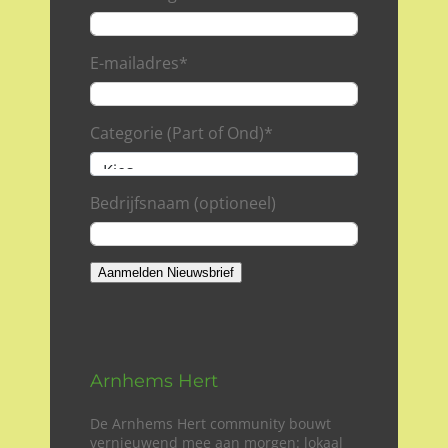
E-mailadres
*
Categorie (Part of Ond)
*
Bedrijfsnaam (optioneel)
Aanmelden Nieuwsbrief
Arnhems Hert
De Arnhems Hert community bouwt
vernieuwend mee aan morgen: lokaal