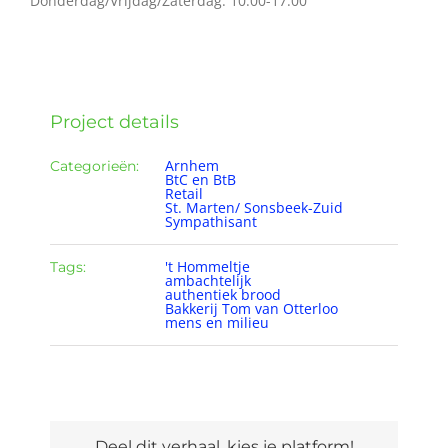
Donderdag/Vrijdag/Zaterdag: 10:00-17:00
Project details
Arnhem
Categorieën:
BtC en BtB
Retail
St. Marten/ Sonsbeek-Zuid
Sympathisant
't Hommeltje
Tags:
ambachtelijk
authentiek brood
Bakkerij Tom van Otterloo
mens en milieu
Deel dit verhaal, kies je platform!