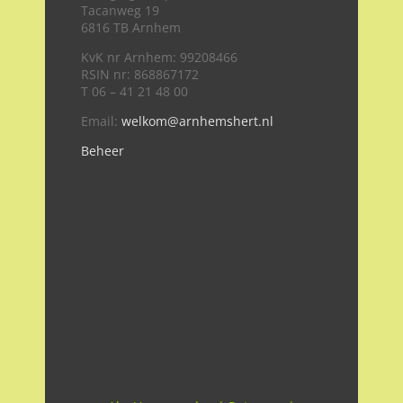
Tacanweg 19
6816 TB Arnhem
KvK nr Arnhem: 99208466
RSIN nr: 868867172
T 06 – 41 21 48 00
Email:
welkom@arnhemshert.nl
Beheer