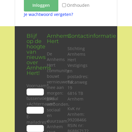
Inloggen
Onthouden
Wie zijn wij?
Je wachtwoord vergeten?
Diensten en produkten
Blijf
Arnhems
Contactinformatie
op de
Hert
Vacatures
hoogte
Stichting
van
De
Arnhems
nieuws
Arnhems
Hert
over
Hert
Vestigings
Arnhems
community
en
Hert!
bouwt
postadres:
vernieuwend
Tacanweg
Voornaam
*
mee aan
19
morgen:
6816 TB
tussenvoegsel
lokaal
Arnhem
+Achternaam
*
verbonden,
KvK nr
sociaal
Arnhem:
en
E-
99208466
duurzaam.
mailadres
*
RSIN nr:
Arnhem
868867172