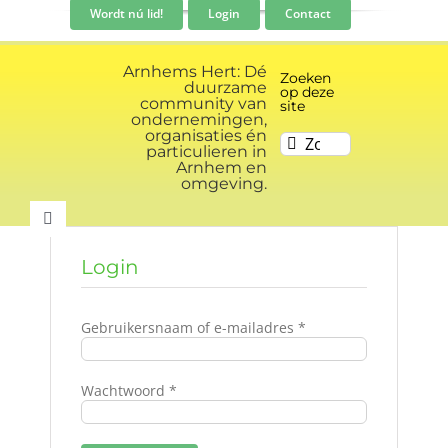
Ga
Wordt nú lid!
Login
Contact
naar
inhoud
Arnhems Hert: Dé
Zoeken
duurzame
op deze
community van
site
ondernemingen,
organisaties én
Zoeken
particulieren in
naar:
Arnhem en
omgeving.
Toggle
Navigation
Login
Community
Vereist
Gebruikersnaam of e-mailadres
*
Nieuws
Vereist
Wachtwoord
*
Evenementen kalender