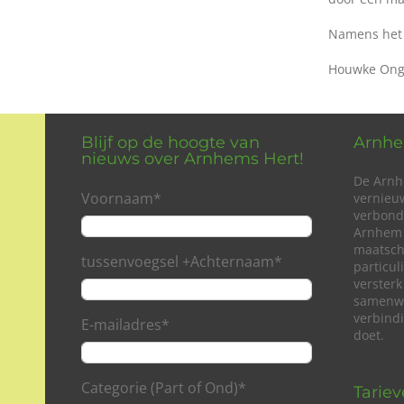
Namens het 
Houwke Ong
Blijf op de hoogte van
Arnhe
nieuws over Arnhems Hert!
De Arnh
Voornaam
*
vernieu
verbond
Arnhem 
maatsch
tussenvoegsel +Achternaam
*
particu
versterk
samenwe
verbind
E-mailadres
*
doet.
Categorie (Part of Ond)
*
Tarie