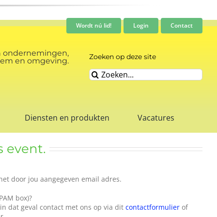
Wordt nú lid!
Login
Contact
n ondernemingen,
Zoeken op deze site
rnhem en omgeving.
Zoeken
naar:
Diensten en produkten
Vacatures
s event.
het door jou aangegeven email adres.
SPAM box)?
in dat geval contact met ons op via dit
contactformulier
of
r.