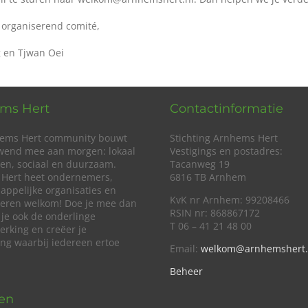
organiserend comité,
 en Tjwan Oei
ms Hert
Contactinformatie
ems Hert community bouwt
Stichting Arnhems Hert
wend mee aan morgen: lokaal
Vestigings en postadres:
en, sociaal en duurzaam.
Tacanweg 19
Hert heet ondernemers,
6816 TB Arnhem
appelijke organisaties en
KvK nr Arnhem: 99208466
lieren welkom! Doe je mee dan
RSIN nr: 868867172
 je ook de onderlinge
T 06 – 41 21 48 00
rking en creëer je
ing waarbij iedereen ertoe
Email:
welkom@arnhemshert.
Beheer
ven