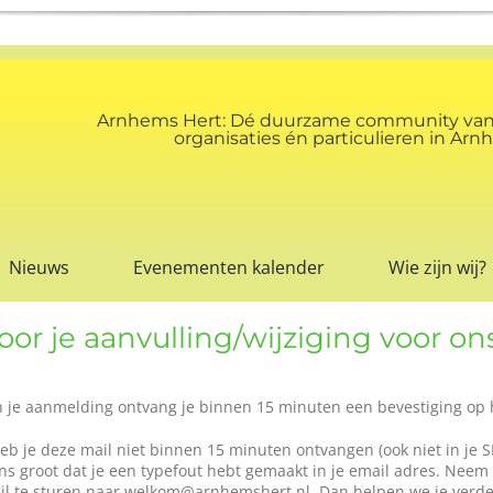
Arnhems Hert: Dé duurzame community va
organisaties én particulieren in A
Nieuws
Evenementen kalender
Wie zijn wij?
or je aanvulling/wijziging voor on
n je aanmelding ontvang je binnen 15 minuten een bevestiging op 
Heb je deze mail niet binnen 15 minuten ontvangen (ook niet in je 
ns groot dat je een typefout hebt gemaakt in je email adres. Neem 
il te sturen naar welkom@arnhemshert.nl. Dan helpen we je verde