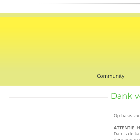
Ga
naar
inhoud
Community
Dank vo
Op basis va
ATTENTIE
: 
Dan is de ka
door een ma