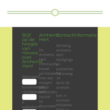
Blijf
Arnhems
Contactinformatie
op de
Hert
hoogte
Stichting
van
De
Arnhems
nieuws
Arnhems
Hert
over
Hert
Vestigings
Arnhems
community
en
Hert!
bouwt
postadres:
vernieuwend
Tacanweg
Voornaam
*
mee aan
19
morgen:
6816 TB
tussenvoegsel
lokaal
Arnhem
+Achternaam
*
verbonden,
KvK nr
sociaal
Arnhem:
en
E-
99208466
duurzaam.
mailadres
*
RSIN nr: