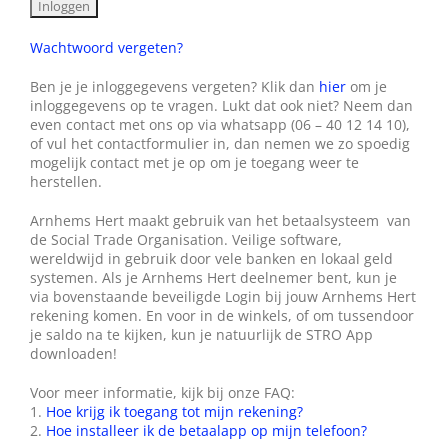
Wie zijn wij?
Wachtwoord vergeten?
Diensten en produkten
Ben je je inloggegevens vergeten? Klik dan
hier
om je
inloggegevens op te vragen. Lukt dat ook niet? Neem dan
even contact met ons op via whatsapp (06 – 40 12 14 10),
of vul het contactformulier in, dan nemen we zo spoedig
Vacatures
mogelijk contact met je op om je toegang weer te
herstellen.
Arnhems Hert maakt gebruik van het betaalsysteem van
de Social Trade Organisation. Veilige software,
wereldwijd in gebruik door vele banken en lokaal geld
systemen. Als je Arnhems Hert deelnemer bent, kun je
via bovenstaande beveiligde Login bij jouw Arnhems Hert
rekening komen. En voor in de winkels, of om tussendoor
je saldo na te kijken, kun je natuurlijk de STRO App
downloaden!
Voor meer informatie, kijk bij onze FAQ:
1.
Hoe krijg ik toegang tot mijn rekening?
2.
Hoe installeer ik de betaalapp op mijn telefoon?