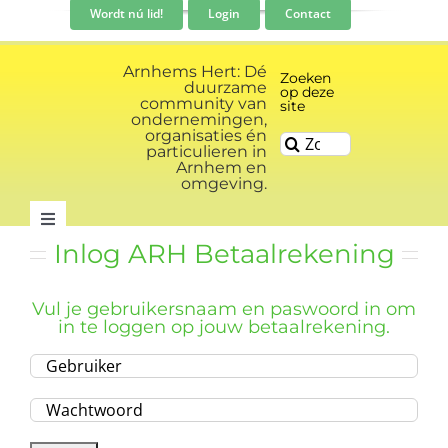
Ga
Wordt nú lid!
Login
Contact
naar
inhoud
Arnhems Hert: Dé
Zoeken
duurzame
op deze
community van
site
ondernemingen,
organisaties én
Zoeken
particulieren in
naar:
Arnhem en
omgeving.
Toggle
Inlog ARH Betaalrekening
Navigation
Community
Vul je gebruikersnaam en paswoord in om
in te loggen op jouw betaalrekening.
Nieuws
Evenementen kalender