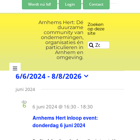
Ga
Wordt nú lid!
Login
Contact
naar
inhoud
Arnhems Hert: Dé
Zoeken
duurzame
op deze
community van
site
ondernemingen,
organisaties én
Zoeken
particulieren in
naar:
Arnhem en
omgeving.
Toggle
Evenementen
6/6/2024
 - 
8/8/2026
Navigation
Selecteer
Community
een
juni 2024
datum.
do
Nieuws
6
6 juni 2024 @ 16:30
-
18:30
Arnhems Hert inloop event:
donderdag 6 juni 2024
Evenementen kalender