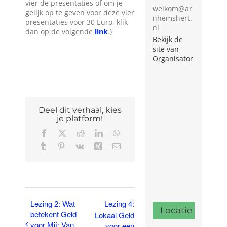
vier de presentaties of om je
welkom@ar
gelijk op te geven voor deze vier
nhemshert.
presentaties voor 30 Euro, klik
nl
dan op de volgende
link
.)
Bekijk de
site van
Organisator
Deel dit verhaal, kies
je platform!
Facebook
X
Reddit
LinkedIn
WhatsApp
Tumblr
Pinterest
Vk
Xing
E-
mail
Lezing 2: Wat
Lezing 4:
Locatie
betekent Geld
Lokaal Geld
voor Mij: Van
voor een