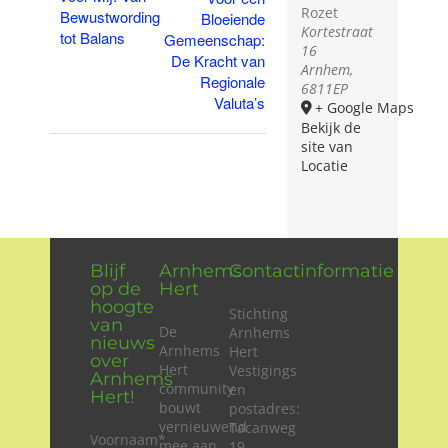
Rozet
Bewustwording
Bloeiende
Kortestraat
tot Balans
Gemeenschap:
16
De Kracht van
Arnhem
,
Regionale
6811EP
Valuta’s
+ Google Maps
Bekijk de
site van
Locatie
Blijf
Arnhems
Contactinformatie
op de
Hert
hoogte
Stichting
van
De
Arnhems
nieuws
Arnhems
Hert
over
Hert
Vestigings
Arnhems
community
en
Hert!
bouwt
postadres:
vernieuwend
Tacanweg
Voornaam
*
mee aan
19