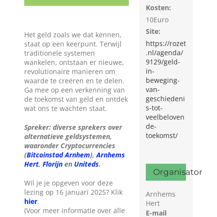
Kosten:
Wie zijn wij?
10Euro
Site:
Het geld zoals we dat kennen,
Diensten en produkten
https://rozet
staat op een keerpunt. Terwijl
.nl/agenda/
traditionele systemen
9129/geld-
wankelen, ontstaan er nieuwe,
in-
revolutionaire manieren om
Vacatures
beweging-
waarde te creëren en te delen.
van-
Ga mee op een verkenning van
geschiedeni
de toekomst van geld en ontdek
s-tot-
wat ons te wachten staat.
veelbeloven
de-
Spreker: diverse sprekers over
toekomst/
alternatieve geldsystemen,
waaronder Cryptocurrencies
(
Bitcoinstad Arnhem
),
Arnhems
Hert
,
Florijn
en
Uniteds
.
Organisator
Wil je je opgeven voor deze
lezing op 16 januari 2025? Klik
Arnhems
hier
.
Hert
(Voor meer informatie over alle
E-mail