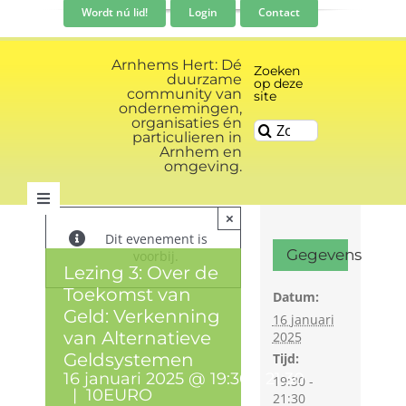
Ga
Wordt nú lid!
Login
Contact
naar
inhoud
Arnhems Hert: Dé
Zoeken
duurzame
op deze
community van
site
ondernemingen,
organisaties én
Zoeken
particulieren in
naar:
Arnhem en
omgeving.
Toggle
×
Navigation
Dit evenement is
Community
Gegevens
voorbij.
Lezing 3: Over de
Toekomst van
Datum:
Nieuws
Geld: Verkenning
16 januari
van Alternatieve
2025
Geldsystemen
Tijd:
Evenementen kalender
16 januari 2025 @ 19:30
-
21:30
19:30 -
|
10EURO
21:30