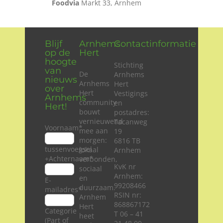
Foodvia
Markt 33, Arnhem
Blijf
Arnhems
Contactinformatie
op de
Hert
hoogte
Stichting
van
De
Arnhems
nieuws
Arnhems
Hert
over
Hert
Vestigings
Arnhems
community
en
Hert!
bouwt
postadres:
vernieuwend
Tacanweg
Voornaam
*
mee aan
19
morgen:
6816 TB
tussenvoegsel
lokaal
Arnhem
+Achternaam
*
verbonden,
KvK nr
sociaal
Arnhem:
en
E-
99208466
duurzaam.
mailadres
*
RSIN nr:
Arnhem
868867172
Hert
Categorie
T 06 – 41
heet
(Part of