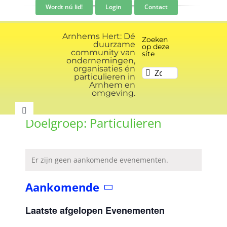
Ga
Wordt nú lid!
Login
Contact
naar
inhoud
Arnhems Hert: Dé
Zoeken
duurzame
op deze
community van
site
ondernemingen,
organisaties én
Zoeken
particulieren in
naar:
Arnhem en
omgeving.
Toggle
Doelgroep: Particulieren
Navigation
Community
Er zijn geen aankomende evenementen.
Nieuws
Aankomende
Selecteer
Evenementen kalender
een
Laatste afgelopen Evenementen
datum.