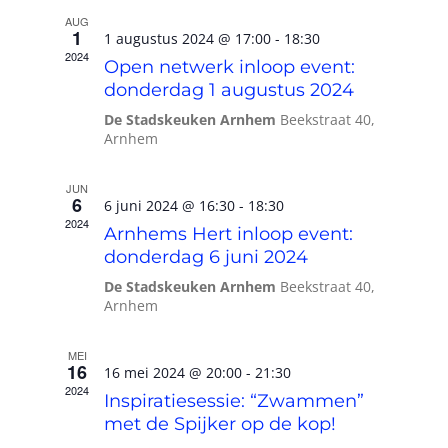
Wie zijn wij?
AUG
1
1 augustus 2024 @ 17:00
-
18:30
2024
Open netwerk inloop event:
Diensten en produkten
donderdag 1 augustus 2024
De Stadskeuken Arnhem
Beekstraat 40,
Arnhem
Vacatures
JUN
6
6 juni 2024 @ 16:30
-
18:30
2024
Arnhems Hert inloop event:
donderdag 6 juni 2024
De Stadskeuken Arnhem
Beekstraat 40,
Arnhem
MEI
16
16 mei 2024 @ 20:00
-
21:30
2024
Inspiratiesessie: “Zwammen”
met de Spijker op de kop!